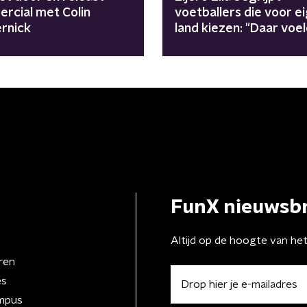
rcial met Colin
voetballers die voor e
rnick
land kiezen: "Daar voe
liefde en waardering"
FunX nieuwsbr
Altijd op de hoogte van he
ren
es
mpus