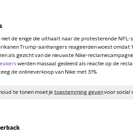
s
niet de enige die uithaalt naar de protesterende NFL-s
erikanen
Trump-aanhangers
reageerden woest omdat 'l
zen als gezicht van de nieuwste Nike-reclamecampagne.
eakers
werden massaal gedeeld als reactie op de re
steeg de onlineverkoop van Nike met 31%.
houd te tonen moet je
toestemming geven
voor social 
terback