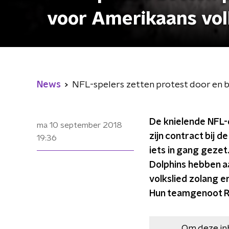
voor Amerikaans vol
News
NFL-spelers zetten protest door en bl
De knielende NFL-
ma 10 september 2018
zijn contract bij 
19:36
iets in gang gezet
Dolphins hebben aa
volkslied zolang e
Hun teamgenoot Rob
Om deze in