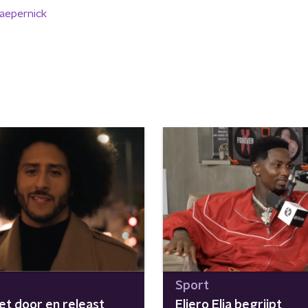
kaepernick
Sport
et door en releast
Eljero Elia begrijpt