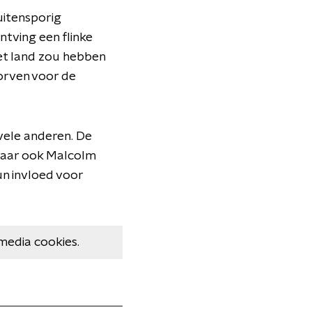
uitensporig
ntving een flinke
het land zou hebben
torven voor de
vele anderen. De
 Maar ook Malcolm
un invloed voor
media cookies.