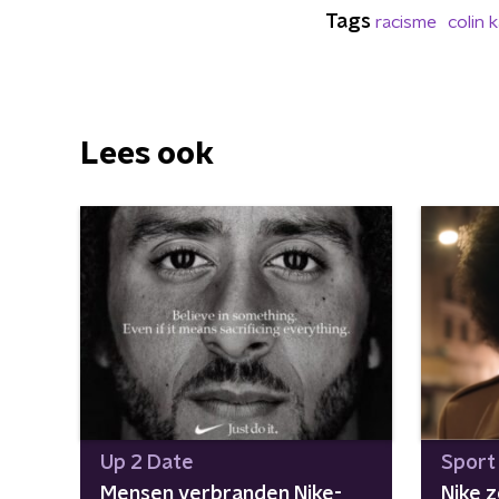
Tags
racisme
colin 
Lees ook
Up 2 Date
Sport
Mensen verbranden Nike-
Nike z