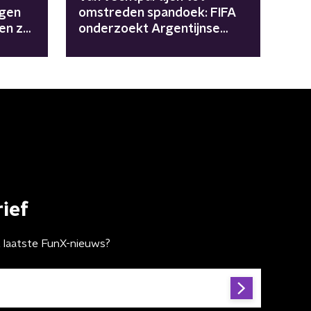
igen
omstreden spandoek: FIFA
len ze
onderzoekt Argentijnse
spelers na chaos in WK-finale
ief
t laatste FunX-nieuws?