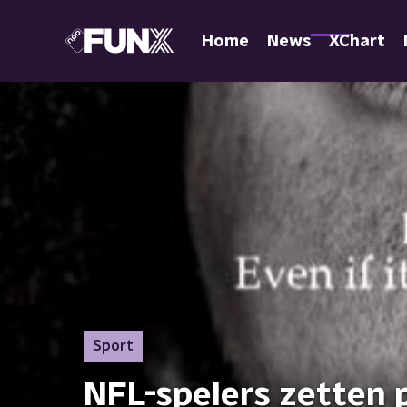
Home
News
XChart
Sport
NFL-spelers zetten p