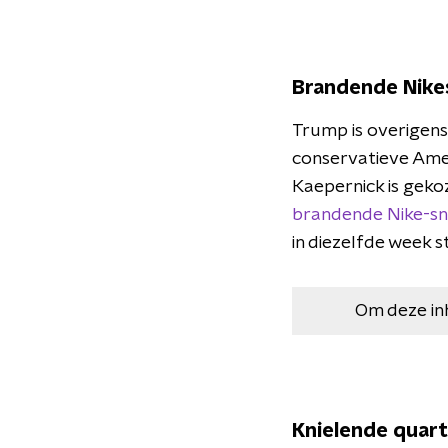
Brandende Nike
Trump is overigens 
conservatieve Am
Kaepernick is geko
brandende Nike-sn
in diezelfde week 
Om deze in
Knielende quar