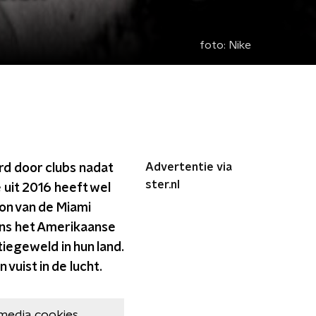
foto:
Nike
Advertentie via
rd door clubs nadat
ster.nl
 uit 2016 heeft wel
son van de Miami
dens het Amerikaanse
iegeweld in hun land.
vuist in de lucht.
media cookies.