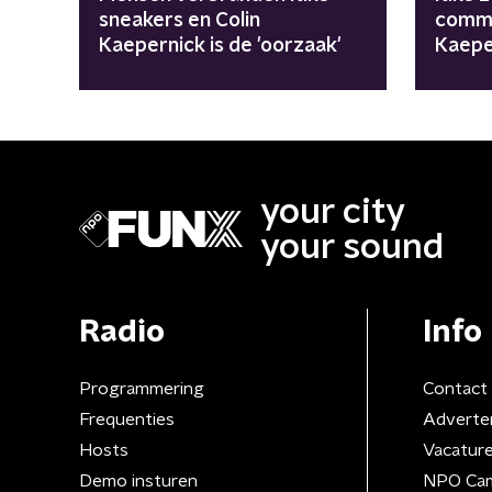
sneakers en Colin
comme
Kaepernick is de 'oorzaak'
Kaepe
your city
your sound
Radio
Info
Programmering
Contact
Frequenties
Adverte
Hosts
Vacatur
Demo insturen
NPO Ca