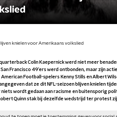
kslied
ijven knielen voor Amerikaans volkslied
quarterback Colin Kaepernick werd niet meer benade
de San Francisco 49’ers werd ontbonden, maar zijn actie
. American Football-spelers Kenny Stills en Albert Wil
ngegeven dat ze dit NFL-seizoen blijven knielen tij
r niets wordt gedaan aan racisme en buitensporig polit
ert Quinn stak bij dezelfde wedstrijd ter protest zijn 
houd te tonen moet je
toestemming geven
voor social 