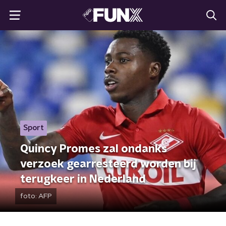
Sport
Quincy Promes zal ondanks
verzoek gearresteerd worden bij
terugkeer in Nederland
foto:
AFP