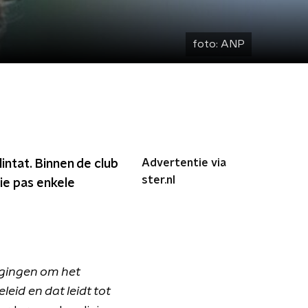
foto:
ANP
Advertentie via
ntat. Binnen de club
ster.nl
ie pas enkele
ogingen om het
eid en dat leidt tot