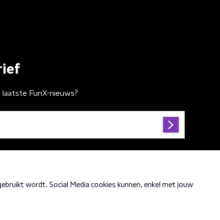
ief
t laatste FunX-nieuws?
Cookiebeleid