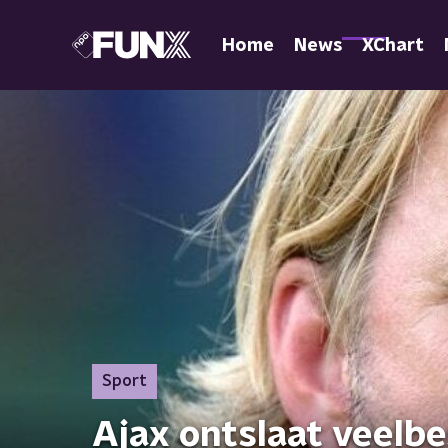
Home
News
XChart
Sport
Ajax ontslaat veelb