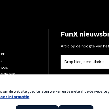
FunX nieuwsbr
Altijd op de hoogte van he
ren
es
mpus
d de app