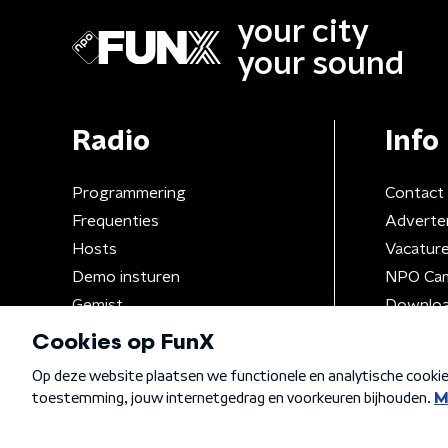
your city
your sound
Radio
Info
Programmering
Contact
Frequenties
Adverte
Hosts
Vacatur
Demo insturen
NPO Ca
Gemist
Downloa
Algemene voorwaarden
Privacybeleid