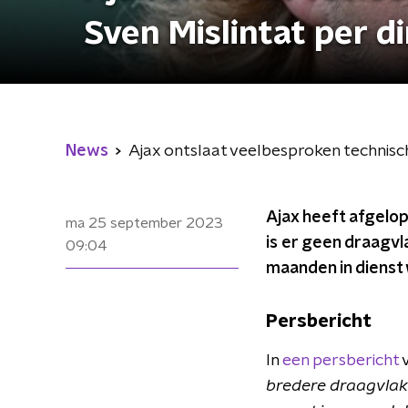
Sven Mislintat per d
News
Ajax ontslaat veelbesproken technisch
Ajax heeft afgelop
ma 25 september 2023
is er geen draagvl
09:04
maanden in dienst
Persbericht
In
een persbericht
v
bredere draagvlak t