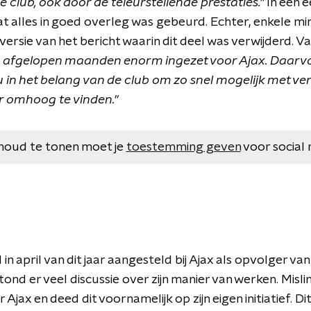
e club, ook door de teleurstellende prestaties.''
In een 
t alles in goed overleg was gebeurd. Echter, enkele mi
ersie van het bericht waarin dit deel was verwijderd. V
de afgelopen maanden enorm ingezet voor Ajax. Daarv
u in het belang van de club om zo snel mogelijk met v
 omhoog te vinden.''
houd te tonen moet je
toestemming geven
voor social 
 in april van dit jaar aangesteld bij Ajax als opvolger 
tond er veel discussie over zijn manier van werken. Misl
Ajax en deed dit voornamelijk op zijn eigen initiatief. Dit