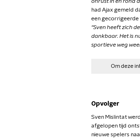
onrust in en rond d
had Ajax gemeld da
een gecorrigeerde v
''Sven heeft zich 
dankbaar. Het is n
sportieve weg weer
Om deze in
Opvolger
Sven Mislintat werd
afgelopen tijd onts
nieuwe spelers naar 