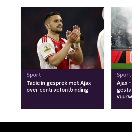
Sport
Sport
Tadic in gesprek met Ajax
Ajax -
over contractontbinding
gesta
vuurw