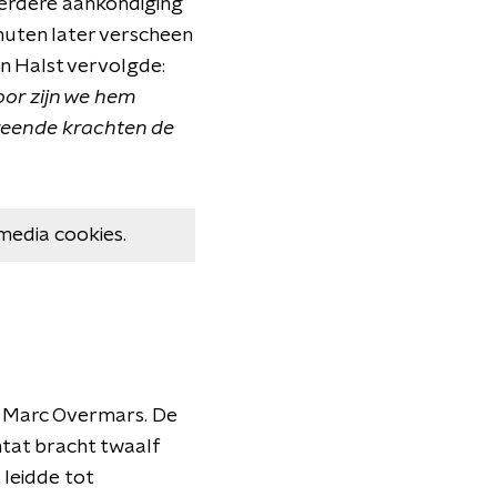
eerdere aankondiging
nuten later verscheen
an Halst vervolgde:
oor zijn we hem
ereende krachten de
media cookies.
van Marc Overmars. De
intat bracht twaalf
 leidde tot