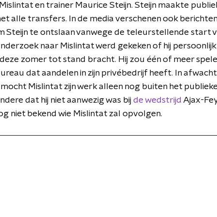
islintat en trainer Maurice Steijn. Steijn maakte publiek
et alle transfers. In de media verschenen ook berichten
 Steijn te ontslaan vanwege de teleurstellende start v
onderzoek naar Mislintat werd gekeken of hij persoonlij
ij deze zomer tot stand bracht. Hij zou één of meer spe
reau dat aandelen in zijn privébedrijf heeft. In afwach
ocht Mislintat zijn werk alleen nog buiten het publiek
dere dat hij niet aanwezig was bij
de wedstrijd
Ajax-Fe
g niet bekend wie Mislintat zal opvolgen.