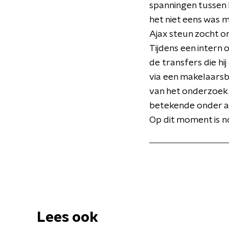
spanningen tussen M
het niet eens was m
Ajax steun zocht om
Tijdens een intern 
de transfers die h
via een makelaarsbu
van het onderzoek m
betekende onder an
Op dit moment is no
Lees ook