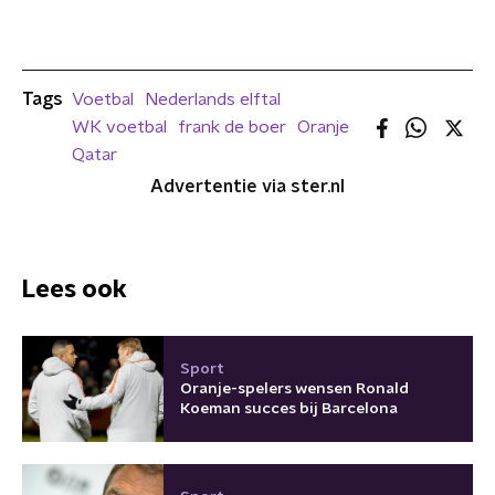
Tags
Voetbal
Nederlands elftal
WK voetbal
frank de boer
Oranje
Qatar
Advertentie via ster.nl
Lees ook
Sport
Oranje-spelers wensen Ronald
Koeman succes bij Barcelona