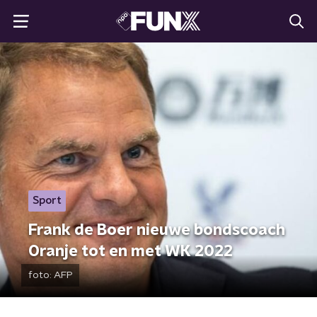
Sport
Frank de Boer nieuwe bondscoach
Oranje tot en met WK 2022
foto:
AFP