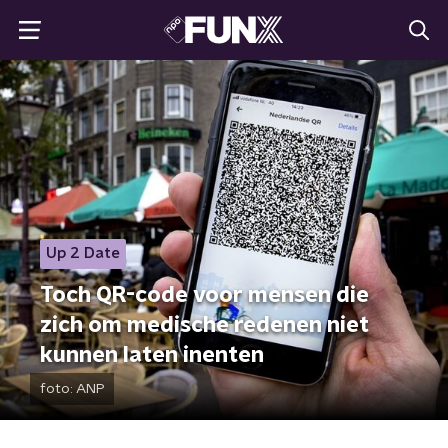
Up 2 Date
Toch QR-code voor mensen die
zich om medische redenen niet
kunnen laten inenten
foto:
ANP