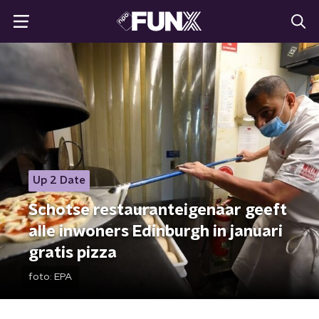
Up 2 Date
Schotse restauranteigenaar geeft
alle inwoners Edinburgh in januari
gratis pizza
foto:
EPA