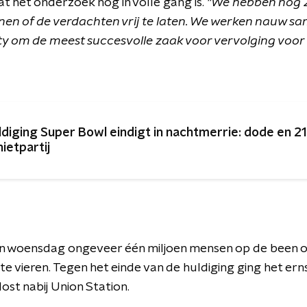
 het onderzoek nog in volle gang is.
"We hebben nog 
enen of de verdachten vrij te laten. We werken nauw s
 om de meest succesvolle zaak voor vervolging voor t
ldiging Super Bowl eindigt in nachtmerrie: dode en 2
hietpartij
ren woensdag ongeveer één miljoen mensen op de been 
 te vieren. Tegen het einde van de huldiging ging het ern
ost nabij Union Station.