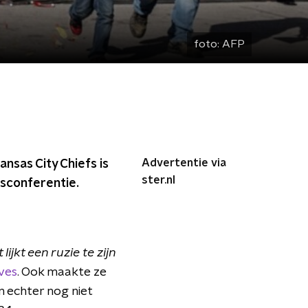
foto:
AFP
Advertentie via
ansas City Chiefs is
ster.nl
rsconferentie.
t lijkt een ruzie te zijn
aves
. Ook maakte ze
n echter nog niet