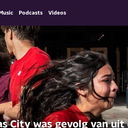
Music
Podcasts
Videos
as City was gevolg van uit