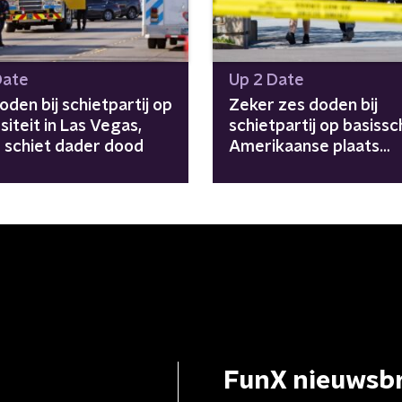
Date
Up 2 Date
oden bij schietpartij op
Zeker zes doden bij
siteit in Las Vegas,
schietpartij op basissc
e schiet dader dood
Amerikaanse plaats
Nashville
FunX nieuwsbr