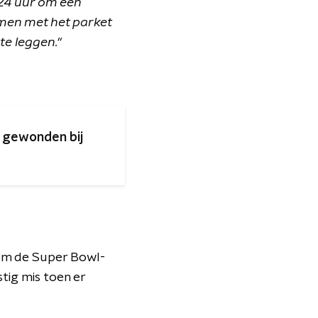
24 uur om een
amen met het parket
e leggen."
1 gewonden bij
om de Super Bowl-
stig mis toen er