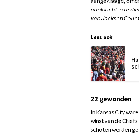
aangeklaagd, omdat
aanklacht in te di
van Jackson County
Lees ook
Hu
sc
22 gewonden
In Kansas City wa
winst van de Chiefs
schoten werden gel