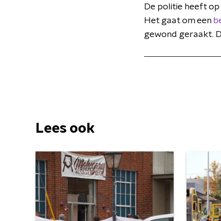
De politie heeft op
Het gaat om een
b
gewond geraakt. De
Lees ook