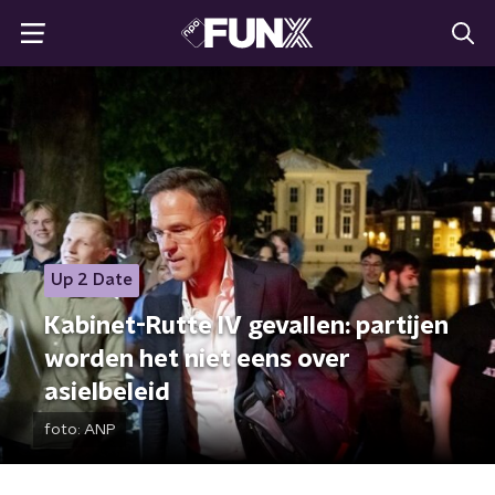
Up 2 Date
Kabinet-Rutte IV gevallen: partijen
worden het niet eens over
asielbeleid
foto:
ANP