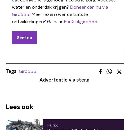
dat de inwoners genoeg medische zorg, voedsel,
water en onderdak krijgen?
Doneer dan nu via
Giro555
. Meer lezen over de laatste
ontwikkelingen? Ga naar
FunX.nl/giro555
.
Geef nu
Tags
Giro555
Advertentie via ster.nl
Lees ook
FunX