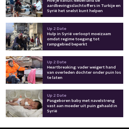
Hoe je vanuit Nederland de
aardbevingsslachtoffers in Turkije en
Syrië het snelst kunt helpen
Up 2 Date
Hulp in Syrië verloopt moeizaam
omdat regime toegang tot
rampgebied beperkt
Up 2 Date
Heartbreaking: vader weigert hand
van overleden dochter onder puin los
te laten
Up 2 Date
Pasgeboren baby met navelstreng
vast aan moeder uit puin gehaald in
Syrië