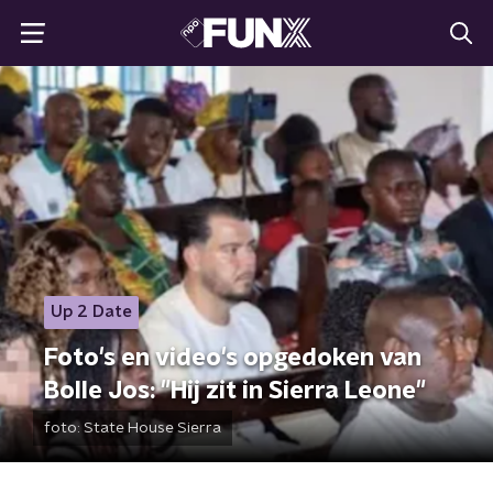
Up 2 Date
Foto's en video's opgedoken van
Bolle Jos: "Hij zit in Sierra Leone"
foto:
State House Sierra