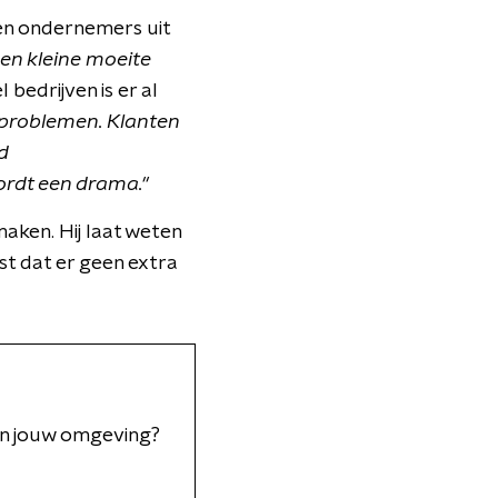
ren ondernemers uit
en kleine moeite
bedrijven is er al
problemen. Klanten
d
ordt een drama."
aken. Hij laat weten
st dat er geen extra
 in jouw omgeving?