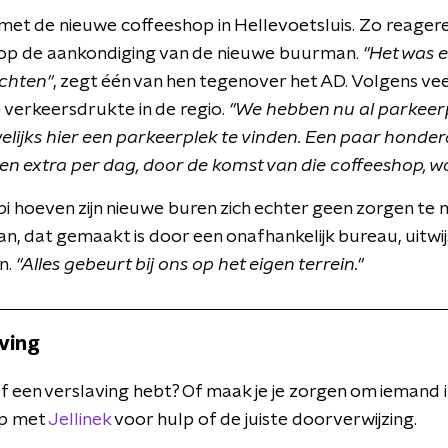
ij met de nieuwe coffeeshop in Hellevoetsluis. Zo reage
 op de aankondiging van de nieuwe buurman.
"Het was e
ichten"
, zegt één van hen tegenover het AD. Volgens veel 
 verkeersdrukte in de regio.
"We hebben nu al parkeer
welijks hier een parkeerplek te vinden. Een paar honder
n extra per dag, door de komst van die coffeeshop, w
i hoeven zijn nieuwe buren zich echter geen zorgen te m
n, dat gemaakt is door een onafhankelijk bureau, uitwij
n.
"Alles gebeurt bij ons op het eigen terrein."
aving
elf een verslaving hebt? Of maak je je zorgen om iemand
p met
Jellinek
voor hulp of de juiste doorverwijzing.