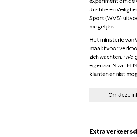
experiment om de ve
Justitie en Veiligh
Sport (WVS) uitvoer
mogelijk is.
Het ministerie van
maakt voor verkoop
zich wachten.
"We g
eigenaar Nizar El M
klanten er niet mo
Om deze in
Extra verkeers