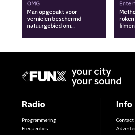
OMG
Enter
Man opgepakt voor
Metho
vernielen beschermd
roken 
natuurgebied om
filmen
wietplantage te maken
your city
your sound
Radio
Info
Programmering
Contact
Frequenties
Adverte