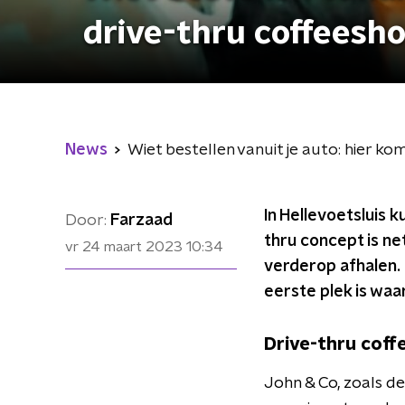
drive-thru coffeesh
News
Wiet bestellen vanuit je auto: hier k
In Hellevoetsluis k
Door:
Farzaad
thru concept is net
vr 24 maart 2023
10:34
verderop afhalen.
eerste plek is waa
Drive-thru cof
John & Co, zoals de