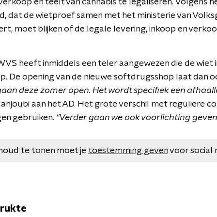
rkoop en teelt van cannabis te legaliseren. Volgens he
eid, dat de wietproef samen met het ministerie van Volks
t, moet blijken of de legale levering, inkoop en verko
 WVS heeft inmiddels een teler aangewezen die de wiet 
. De opening van de nieuwe softdrugsshop laat dan oo
aan deze zomer open. Het wordt specifiek een afhaall
ahjoubi aan het AD. Het grote verschil met reguliere co
gen gebruiken.
"Verder gaan we ook voorlichting geven
houd te tonen moet je
toestemming geven
voor social 
drukte