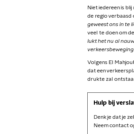
Niet iedereen is bl
de regio verbaasd
geweest ons in te l
veel te doen om de
lukt het nu al nau
verkeersbeweginge
Volgens El Mahjoub
dat een verkeerspla
drukte zal ontstaa
Hulp bij versl
Denk je dat je z
Neem contact o