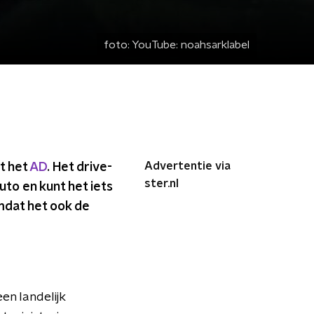
foto:
YouTube: noahsarklabel
Advertentie via
dt het
AD
. Het drive-
ster.nl
auto en kunt het iets
mdat het ook de
en landelijk