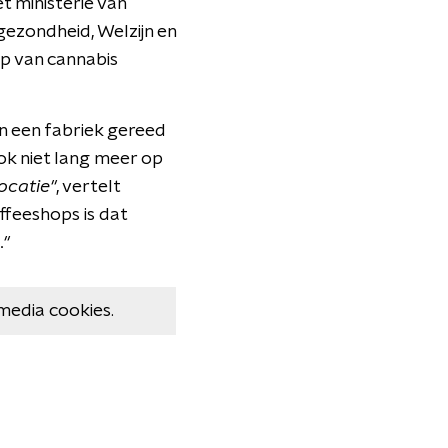
t ministerie van
gezondheid, Welzijn en
op van cannabis
in een fabriek gereed
k niet lang meer op
ocatie"
, vertelt
ffeeshops is dat
."
media cookies.