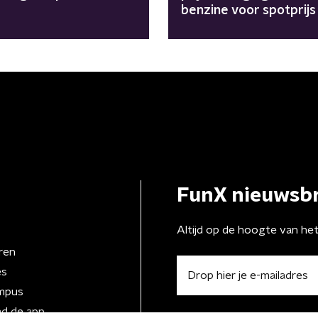
benzine voor spotprijs
FunX nieuwsbr
Altijd op de hoogte van he
ren
es
mpus
d de app