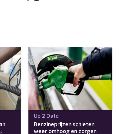
Up 2 Date
an
Benzineprijzen schieten
,
weer omhoog en zorgen