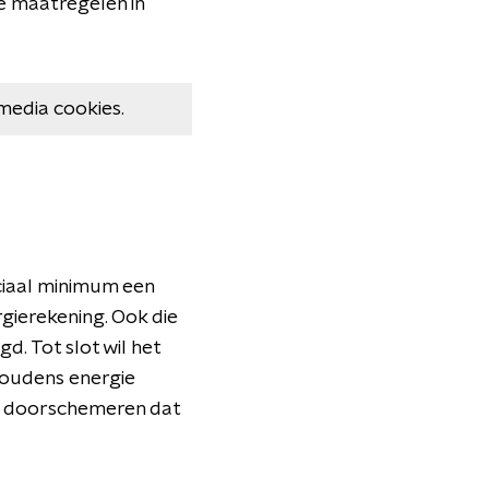
 maatregelen in
media cookies.
iaal minimum een
gierekening. Ook die
. Tot slot wil het
houdens energie
en doorschemeren dat