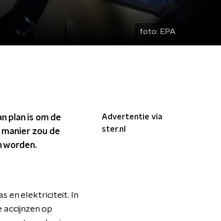
foto:
EPA
Advertentie via
n plan is om de
ster.nl
e manier zou de
n worden.
en elektriciteit. In
e accijnzen op