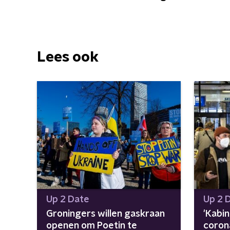
Lees ook
Up 2 Date
Up 2 
Groningers willen gaskraan
'Kabin
openen om Poetin te
coron