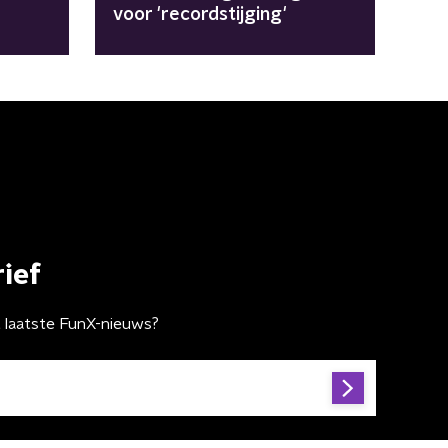
voor 'recordstijging'
ief
t laatste FunX-nieuws?