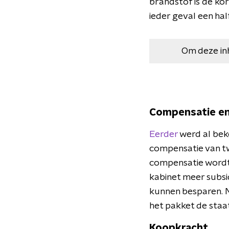
brandstof is de kor
ieder geval een halfj
Om deze in
Compensatie en
Eerder
werd al bek
compensatie van tw
compensatie wordt 
kabinet meer subsi
kunnen besparen. M
het pakket de staa
Koopkracht