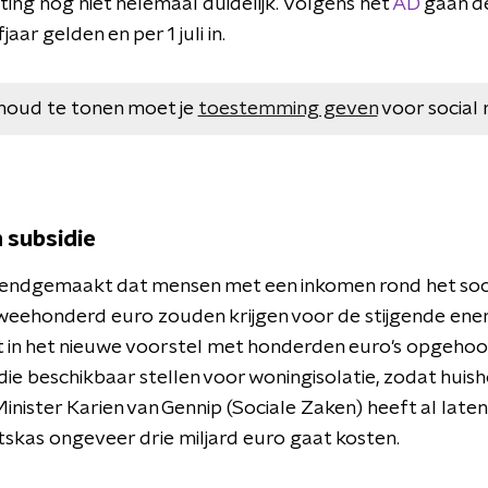
ting nog niet helemaal duidelijk. Volgens het
AD
gaan de
aar gelden en per 1 juli in.
houd te tonen moet je
toestemming geven
voor social 
 subsidie
endgemaakt dat mensen met een inkomen rond het soc
eehonderd euro zouden krijgen voor de stijgende ener
in het nieuwe voorstel met honderden euro's opgehoogd
die beschikbaar stellen voor woningisolatie, zodat huis
inister Karien van Gennip (Sociale Zaken) heeft al lat
tskas ongeveer drie miljard euro gaat kosten.