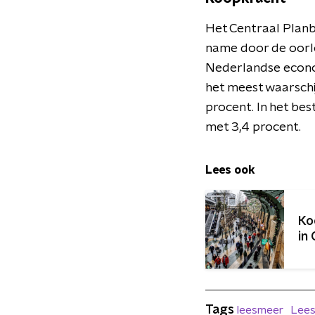
Het Centraal Pla
name door de oorlo
Nederlandse econom
het meest waarschi
procent. In het bes
met 3,4 procent.
Lees ook
Ko
in
Tags
leesmeer
Lees