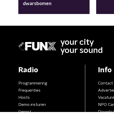
dwarsbomen
your city
your sound
Radio
Info
Programmering
Contact
Frequenties
Adverte
Hosts
Vacatur
Demo insturen
NPO Ca
Gemist
Downloa