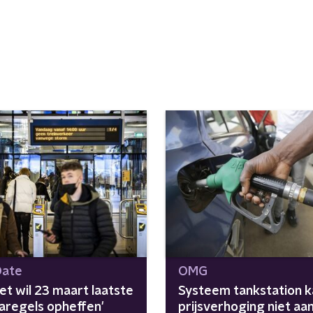
Date
OMG
et wil 23 maart laatste
Systeem tankstation k
aregels opheffen'
prijsverhoging niet aan