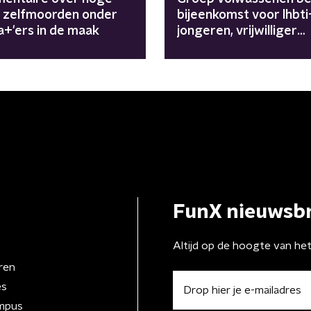
l zelfmoorden onder
bijeenkomst voor lhbti
a+'ers in de maak
jongeren, vrijwilliger
geslagen
FunX nieuwsbr
Altijd op de hoogte van he
ren
es
mpus