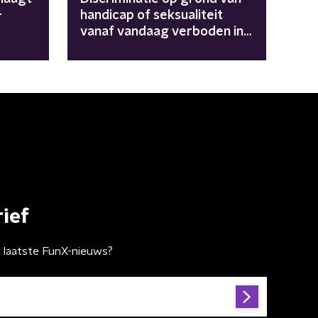
-
handicap of seksualiteit
vanaf vandaag verboden in
grondwet
ief
t laatste FunX-nieuws?