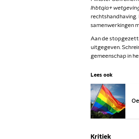
lhbtqia+ wetgevin
rechtshandhaving.
samenwerkingen met
Aan de stopgezett
uitgegeven. Schrei
gemeenschap in he
Lees ook
Oe
Kritiek