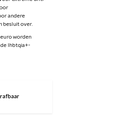
voor
oor andere
besluit over.
 euro worden
de lhbtqia+-
trafbaar