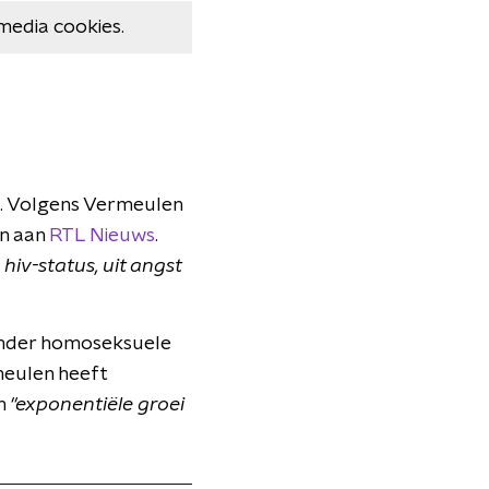
media cookies.
n. Volgens Vermeulen
en aan
RTL Nieuws
.
hiv-status, uit angst
 onder homoseksuele
meulen heeft
en
"exponentiële groei