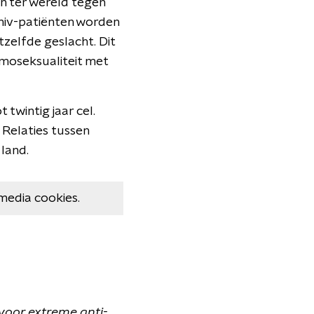
n ter wereld tegen
hiv-patiënten worden
zelfde geslacht. Dit
oseksualiteit met
twintig jaar cel.
 Relaties tussen
 land.
media cookies.
t voor extreme anti-