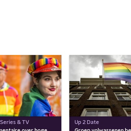
 Series & TV
Up 2 Date
entaire over hoge
Groep volwassenen be