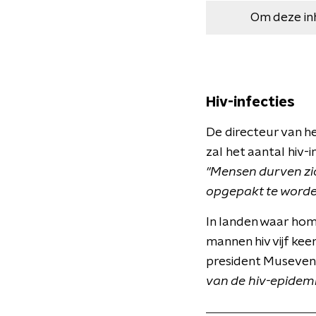
Om deze in
Hiv-infecties
De directeur van h
zal het aantal hiv-i
"Mensen durven zich
opgepakt te worde
In landen waar hom
mannen hiv vijf ke
president Museveni
van de hiv-epidemie 