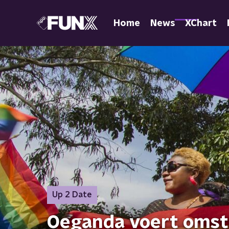
Home
News
XChart
Up 2 Date
Oeganda voert omst