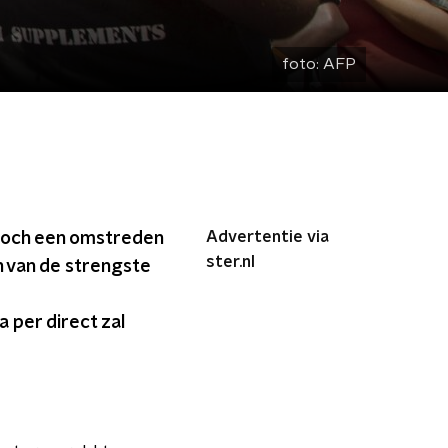
foto:
AFP
Advertentie via
toch een omstreden
ster.nl
 van de strengste
per direct zal