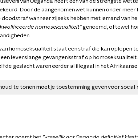
useveni van Oeganda heeft een van de strengste wette
gekeurd. Door de aangenomen wet kunnen onder meer 
 doodstraf wanneer zij seks hebben met iemand van het
kwalificeerde homoseksualiteit"
genoemd, oftewel hom
andigheden.
an homoseksualiteit staat een straf die kan oplopen tot 
 een levenslange gevangenisstraf op homoseksualiteit.
fde geslacht waren eerder al illegaal in het Afrikaanse
houd te tonen moet je
toestemming geven
voor social 
macher noemt het
"vreselijk dat Oeganda definitief kies