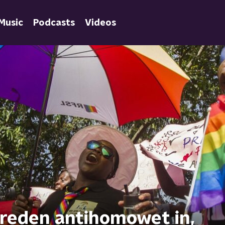
Music
Podcasts
Videos
reden antihomowet in,