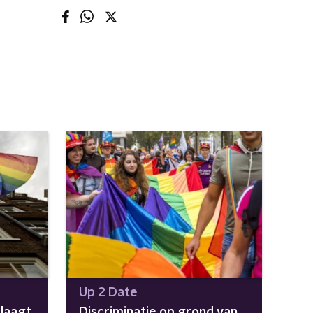
Up 2 Date
laagt
Discriminatie op grond van