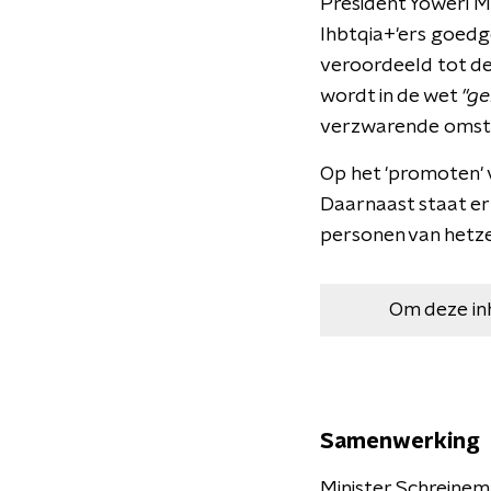
President Yoweri M
lhbtqia+'ers goed
veroordeeld tot de
wordt in de wet
"ge
verzwarende omst
Op het 'promoten' v
Daarnaast staat er
personen van hetzel
Om deze in
Samenwerking
Minister Schreine