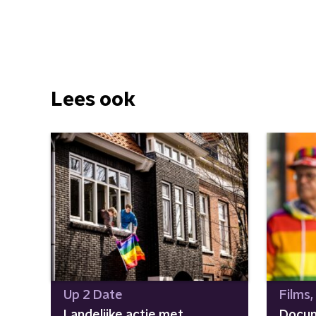
Lees ook
Up 2 Date
Films,
Landelijke actie met
Docum