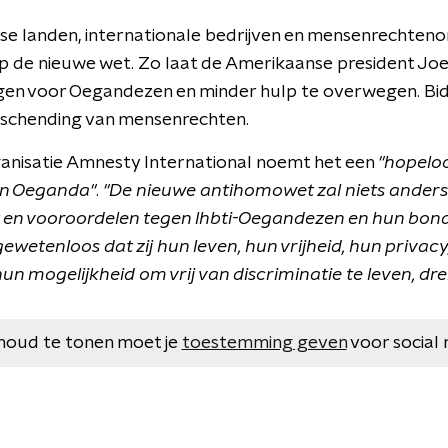
e landen, internationale bedrijven en mensenrechteno
 op de nieuwe wet. Zo laat de Amerikaanse president Jo
gen voor Oegandezen en minder hulp te overwegen. Bid
 schending van mensenrechten.
nisatie Amnesty International noemt het een
"hopelo
en Oeganda"
.
"De nieuwe antihomowet zal niets ander
t en vooroordelen tegen lhbti-Oegandezen en hun bon
gewetenloos dat zij hun leven, hun vrijheid, hun privacy
n mogelijkheid om vrij van discriminatie te leven, drei
houd te tonen moet je
toestemming geven
voor social 