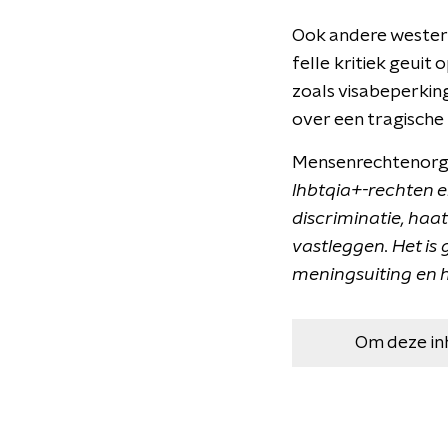
Ook andere westers
felle kritiek geuit
zoals visabeperkin
over een tragische
Mensenrechtenorga
lhbtqia+-rechten 
discriminatie, haa
vastleggen. Het is 
meningsuiting en hu
Om deze in