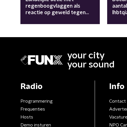
regenboogvlaggen als
aanta
reactie op geweld tegen
lhbtqi
lhbtqia+-gemeenschap
your city
your sound
Radio
Info
Programmering
Contact
Frequenties
Adverte
Hosts
Vacatur
Demo insturen
NPO Ca