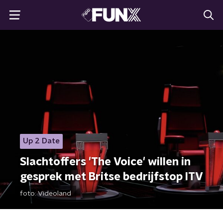
Up 2 Date
Slachtoffers 'The Voice' willen in
gesprek met Britse bedrijfstop ITV
foto:
Videoland