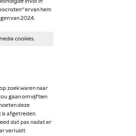
ondigde inval in
emocraten"
ervan hem
ngen van 2024.
media cookies.
op zoek waren naar
u gaan om vijftien
moeten deze
is afgetreden.
eed dat pas nadat er
ar verluidt