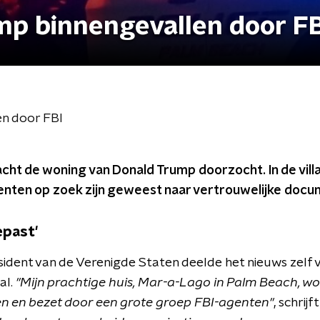
ump binnengevallen door F
en door FBI
cht de woning van Donald Trump doorzocht. In de villa
enten op zoek zijn geweest naar vertrouwelijke docu
epast'
dent van de Verenigde Staten deelde het nieuws zelf via
al.
"Mijn prachtige huis, Mar-a-Lago in Palm Beach, w
en en bezet door een grote groep FBI-agenten"
, schrij