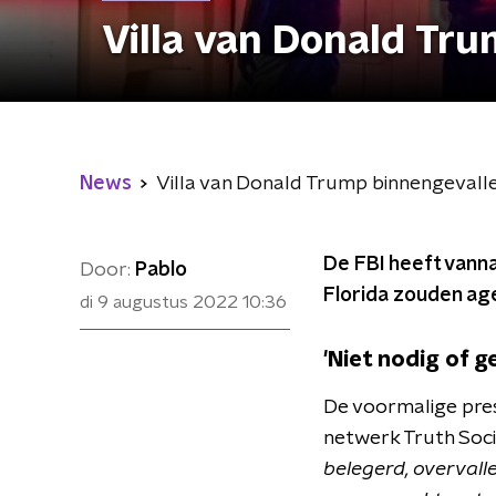
Villa van Donald Tr
News
Villa van Donald Trump binnengevall
De FBI heeft vanna
Door:
Pablo
Florida zouden ag
di 9 augustus 2022
10:36
'Niet nodig of g
De voormalige presi
netwerk Truth Soci
belegerd, overvall