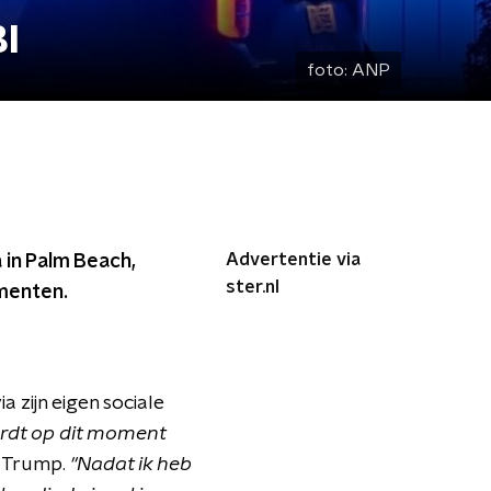
BI
foto:
ANP
Advertentie via
 in Palm Beach,
ster.nl
menten.
 zijn eigen sociale
ordt op dit moment
ft Trump.
"Nadat ik heb