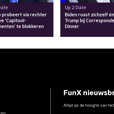
Date
Up 2 Date
 probeert via rechter
Biden roast zichzelf é
ve 'Capitool-
Trump bij Corresponde
enten' te blokkeren
Dinner
FunX nieuwsbr
Altijd op de hoogte van he
ren