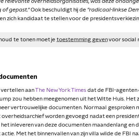
 relevante overheidsorganisaties, was deze onaangek
g of gepast."
Ook beschuldigt hij de
"radicaal-linkse D
en zich kandidaat te stellen voor de presidentsverkiezi
houd te tonen moet je
toestemming geven
voor social 
 documenten
vertellen aan
The New York Times
dat de FBI-agenten 
ump zou hebben meegenomen uit het Witte Huis. Het zo
eer vertrouwelijke documenten. Normaal gesproken 
 overheidsarchief worden gevoegd nadat een president 
het inleveren van deze documenten maandenlang en d
ctie. Met het binnenvallen van zijn villa wilde de FBI na