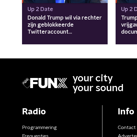
Up 2 Date
Up 2 
Donald Trump wil via rechter
Trump
zijn geblokkeerde
vrijga
Twitteraccount
docum
terugkrijgen
your city
your sound
Radio
Info
Programmering
Contact
Frequenties
Adverte