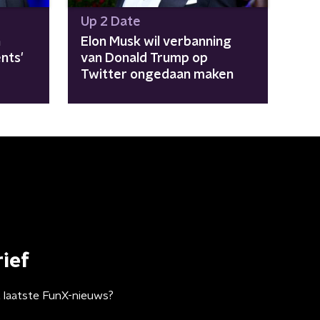
Up 2 Date
n
Elon Musk wil verbanning
nts'
van Donald Trump op
Twitter ongedaan maken
ief
t laatste FunX-nieuws?