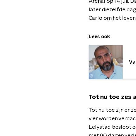
Arenal op 14 juli.
later diezelfde dag
Carlo om het leven
Lees ook
Va
Tot nu toe zes 
Tot nu toe zijn er
vier worden verdac
Lelystad besloot e
met 90 dagen verle