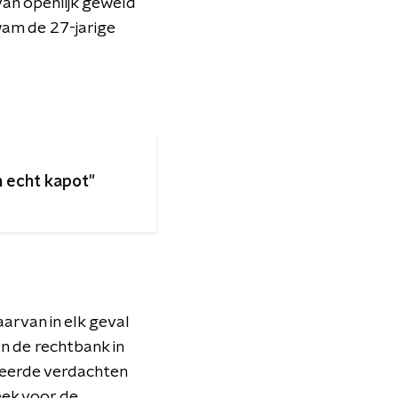
van openlijk geweld
kwam de 27-jarige
n echt kapot"
arvan in elk geval
n de rechtbank in
steerde verdachten
eek voor de