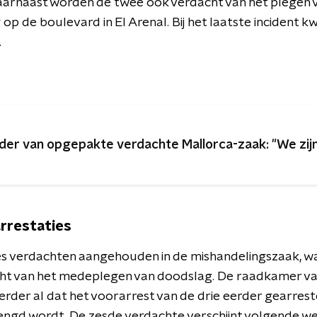
 Daarnaast worden de twee ook verdacht van het plegen 
 op de boulevard in El Arenal. Bij het laatste incident 
.
der van opgepakte verdachte Mallorca-zaak: "We zij
arrestaties
 zes verdachten aangehouden in de mishandelingszaak, wa
ht van het medeplegen van doodslag. De raadkamer va
erder al dat het voorarrest van de drie eerder gearre
ngd wordt. De zesde verdachte verschijnt volgende w