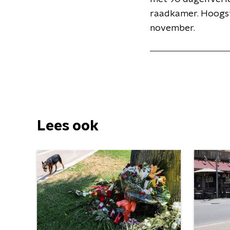
raadkamer. Hoogstw
november.
Lees ook