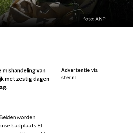
foto:
ANP
Advertentie via
e mishandeling van
ster.nl
ijk met zestig dagen
ag.
 Beiden worden
aanse badplaats El