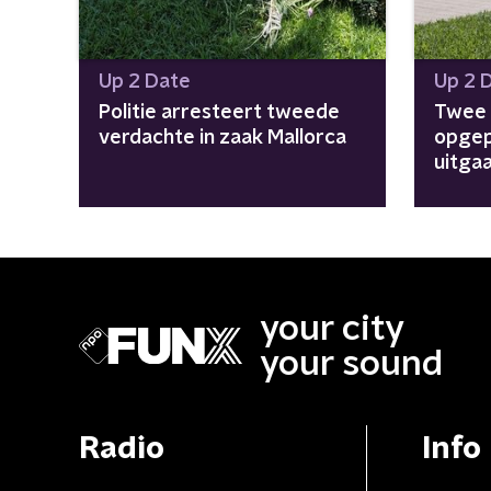
Up 2 Date
Up 2 
Politie arresteert tweede
Twee 
verdachte in zaak Mallorca
opgep
uitga
your city
your sound
Radio
Info