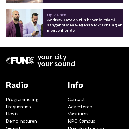
Up 2 Date
Andrew Tate en zijn broer in Miami
aangehouden wegens verkrachting en
mensenhandel
your city
your sound
Radio
Info
Programmering
Contact
Frequenties
Adverteren
Hosts
Vacatures
Demo insturen
NPO Campus
Gemist
Download de app