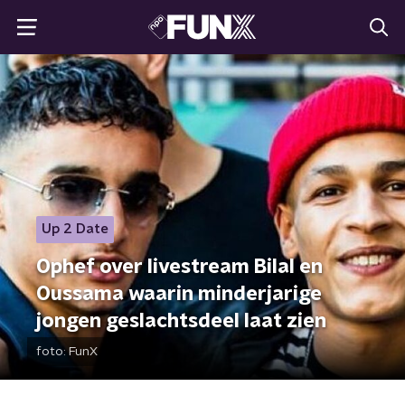
Up 2 Date
Ophef over livestream Bilal en
Oussama waarin minderjarige
jongen geslachtsdeel laat zien
foto:
FunX