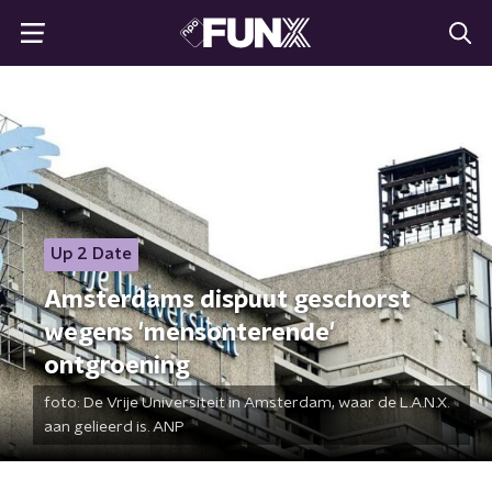
Up 2 Date
Amsterdams dispuut geschorst
wegens 'mensonterende'
ontgroening
foto:
De Vrije Universiteit in Amsterdam, waar de L.A.N.X.
aan gelieerd is. ANP