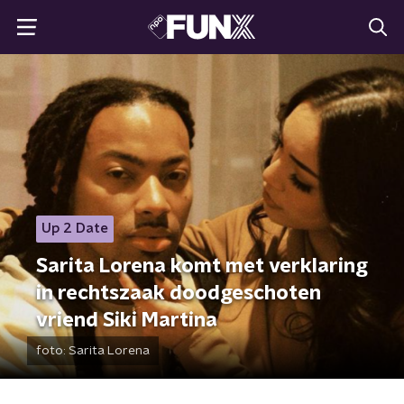
Up 2 Date
Sarita Lorena komt met verklaring
in rechtszaak doodgeschoten
vriend Siki Martina
foto:
Sarita Lorena