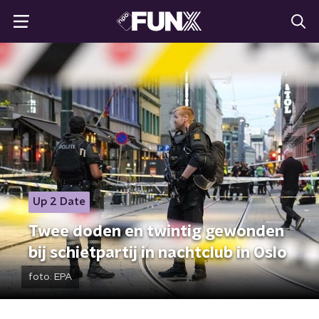
Up 2 Date
Twee doden en twintig gewonden
bij schietpartij in nachtclub in Oslo
foto:
EPA