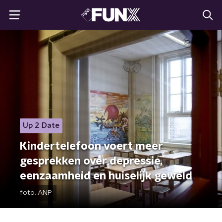
Up 2 Date
Kindertelefoon voert meer
gesprekken over depressie,
eenzaamheid en huiselijk geweld
foto:
ANP