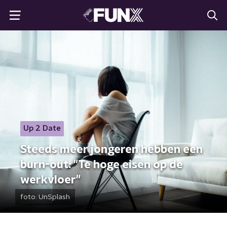
Up 2 Date
Steeds meer jongeren hebben een
burn-out: "Te hoge eisen op de
werkvloer"
foto:
UnSplash