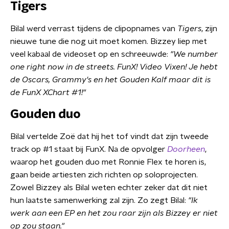
Tigers
Bilal werd verrast tijdens de clipopnames van
Tigers
, zijn
nieuwe tune die nog uit moet komen. Bizzey liep met
veel kabaal de videoset op en schreeuwde:
"We number
one right now in de streets. FunX! Video Vixen! Je hebt
de Oscars, Grammy's en het Gouden Kalf maar dit is
de FunX XChart #1!"
Gouden duo
Bilal vertelde Zoë dat hij het tof vindt dat zijn tweede
track op #1 staat bij FunX. Na de opvolger
Doorheen
,
waarop het gouden duo met Ronnie Flex te horen is,
gaan beide artiesten zich richten op soloprojecten.
Zowel Bizzey als Bilal weten echter zeker dat dit niet
hun laatste samenwerking zal zijn. Zo zegt Bilal:
"Ik
werk aan een EP en het zou raar zijn als Bizzey er niet
op zou staan."