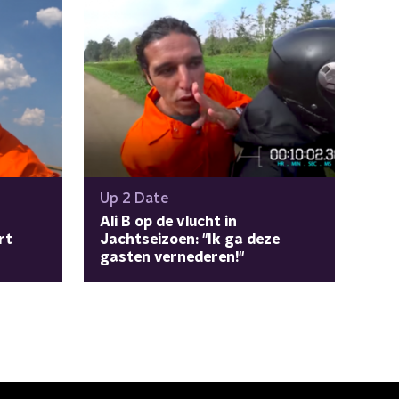
Up 2 Date
Ali B op de vlucht in
rt
Jachtseizoen: "Ik ga deze
gasten vernederen!"