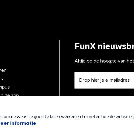
FunX nieuwsbr
Altijd op de hoogte van he
ren
es
mpus
d de app