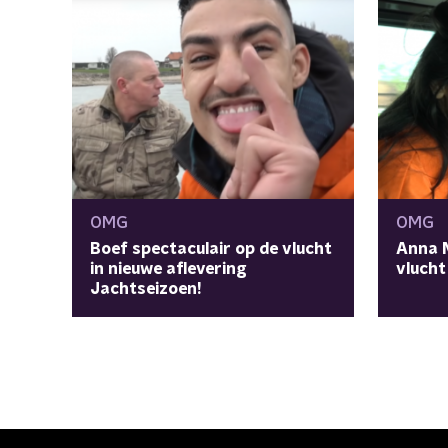
OMG
OMG
Boef spectaculair op de vlucht
Anna N
in nieuwe aflevering
vlucht
Jachtseizoen!