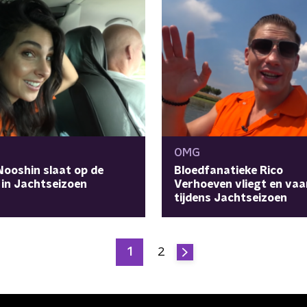
OMG
ooshin slaat op de
Bloedfanatieke Rico
 in Jachtseizoen
Verhoeven vliegt en vaa
tijdens Jachtseizoen
1
2