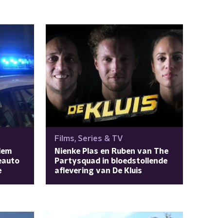
Films, Series & TV
lem
Nienke Plas en Ruben van The
ieauto
Partysquad in bloedstollende
e
aflevering van De Kluis