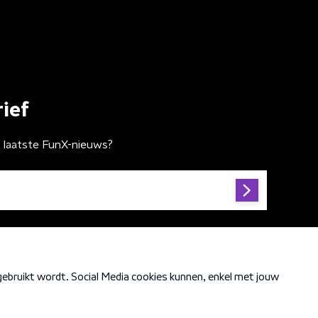
ief
t laatste FunX-nieuws?
Cookiebeleid