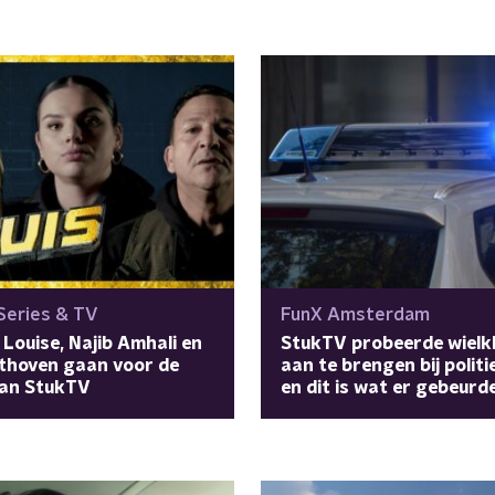
 Series & TV
FunX Amsterdam
Louise, Najib Amhali en
StukTV probeerde wielk
nthoven gaan voor de
aan te brengen bij polit
van StukTV
en dit is wat er gebeurd