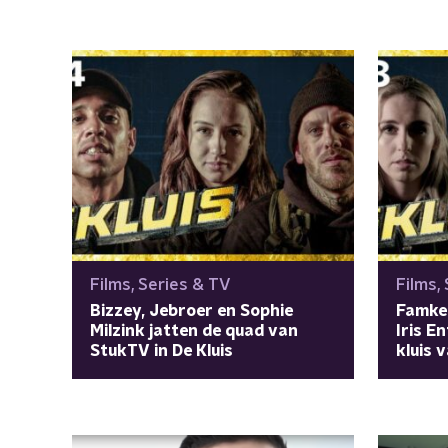
Films, Series & TV
Films,
Bizzey, Jebroer en Sophie
Famke 
Milzink jatten de quad van
Iris E
StukTV in De Kluis
kluis 