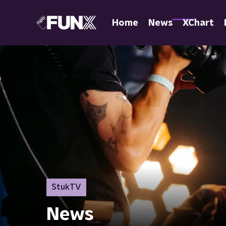
Home
News
XChart
StukTV
News