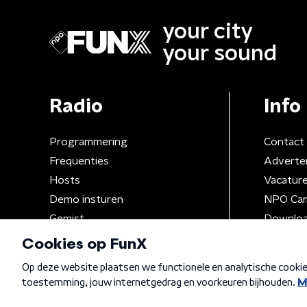
your city
your sound
Radio
Info
Programmering
Contact
Frequenties
Adverte
Hosts
Vacatur
Demo insturen
NPO Ca
Gemist
Downloa
Algemene voorwaarden
Privacybeleid