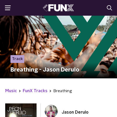
Track
Breathing - Jason Derulo
Music
FunX Tracks
Breathing
Jason Derulo