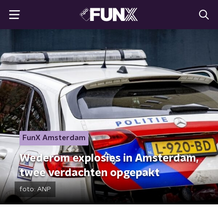
FunX Amsterdam
Wederom explosies in Amsterdam,
twee verdachten opgepakt
foto:
ANP