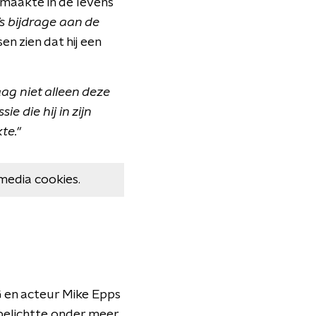
 maakte in de levens
 bijdrage aan de
n zien dat hij een
ag niet alleen deze
e die hij in zijn
te."
media cookies.
G en acteur Mike Epps
belichtte onder meer