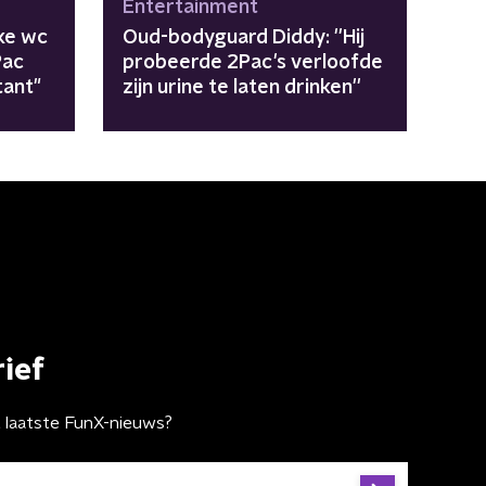
Entertainment
lke wc
Oud-bodyguard Diddy: ''Hij
Pac
probeerde 2Pac's verloofde
tant"
zijn urine te laten drinken''
ief
t laatste FunX-nieuws?