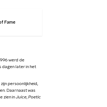
 of Fame
1996 werd de
s dagen later in het
zijn persoonlijkheid,
gen. Daarnaast was
e zien in
Juice
,
Poetic