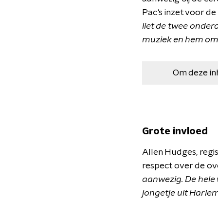
Pac's inzet voor d
liet de twee onde
muziek en hem oma
Om deze in
Grote invloed
Allen Hudges, regi
respect over de ov
aanwezig. De hele w
jongetje uit Harle