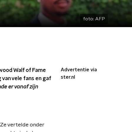
foto:
AFP
Advertentie via
ywood Walf of Fame
ster.nl
 van vele fans en gaf
de er vanaf zijn
 Ze vertelde onder