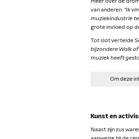
meer over de dromen
van anderen.
"Ik v
muziekindustrie te
grote invloed op d
Tot slot vertelde S
bijzondere Walk of 
muziek heeft gest
Om deze in
Kunst en activi
Naast zijn zus ware
aanwezig bij de c