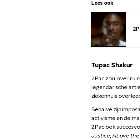
Lees ook
2P
Tupac Shakur
2Pac zou over ruim
legendarische artie
ziekenhuis overlee
Behalve zijn imposa
activisme en de ma
2Pac ook succesvol 
Justice
,
Above the