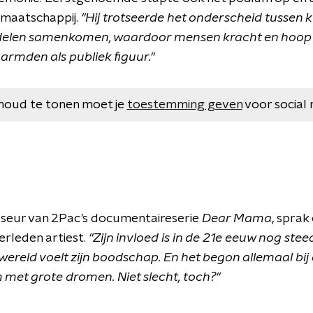
e maatschappij.
"Hij trotseerde het onderscheid tussen 
rdelen samenkomen, waardoor mensen kracht en hoop v
rmden als publiek figuur."
houd te tonen moet je
toestemming geven
voor social 
sseur van 2Pac's documentaireserie
Dear Mama
, sprak
erleden artiest.
"Zijn invloed is in de 21e eeuw nog ste
ereld voelt zijn boodschap. En het begon allemaal bij 
m met grote dromen. Niet slecht, toch?"