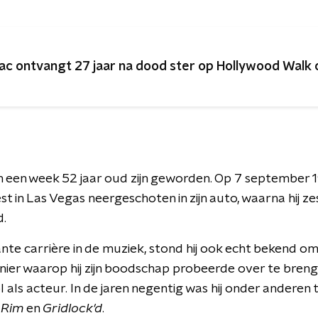
ac ontvangt 27 jaar na dood ster op Hollywood Walk
 een week 52 jaar oud zijn geworden. Op 7 september 
st in Las Vegas neergeschoten in zijn auto, waarna hij ze
d.
nte carrière in de muziek, stond hij ook echt bekend om 
nier waarop hij zijn boodschap probeerde over te bren
als acteur. In de jaren negentig was hij onder anderen t
 Rim
en
Gridlock'd
.