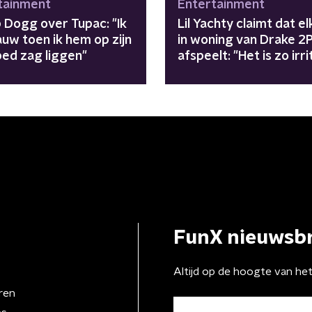
tainment
Entertainment
 Dogg over Tupac: "Ik
Lil Yachty claimt dat e
lauw toen ik hem op zijn
in woning van Drake 2
bed zag liggen"
afspeelt: "Het is zo irri
FunX nieuwsbr
Altijd op de hoogte van he
ren