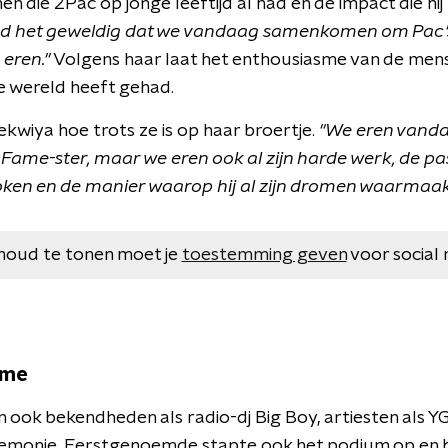
 die 2Pac op jonge leeftijd al had en de impact die hij
ind het geweldig dat we vandaag samenkomen om Pac's
 eren."
Volgens haar laat het enthousiasme van de mense
e wereld heeft gehad.
ekwiya hoe trots ze is op haar broertje.
"We eren vanda
Fame-ster, maar we eren ook al zijn harde werk, de passi
oken en de manier waarop hij al zijn dromen waarmaak
houd te tonen moet je
toestemming geven
voor social 
sme
n ook bekendheden als radio-dj Big Boy, artiesten als Y
eremonie. Eerstgenoemde stapte ook het podium op en 