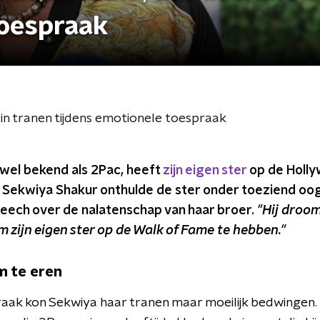
toespraak
in tranen tijdens emotionele toespraak
wel bekend als 2Pac, heeft
zijn eigen ster
op de Holl
 Sekwiya Shakur onthulde de ster onder toeziend oog
eech over de nalatenschap van haar broer.
"Hij droom
m zijn eigen ster op de Walk of Fame te hebben."
 te eren
raak kon Sekwiya haar tranen maar moeilijk bedwingen.