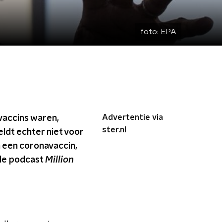
foto:
EPA
Advertentie via
vaccins waren,
ster.nl
ldt echter niet voor
n een coronavaccin,
n de podcast
Million