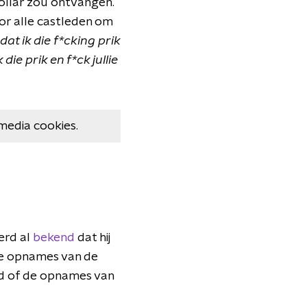
dollar zou ontvangen.
oor alle castleden om
at ik die f*cking prik
die prik en f*ck jullie
media cookies.
werd al
bekend
dat hij
De opnames van de
nd of de opnames van