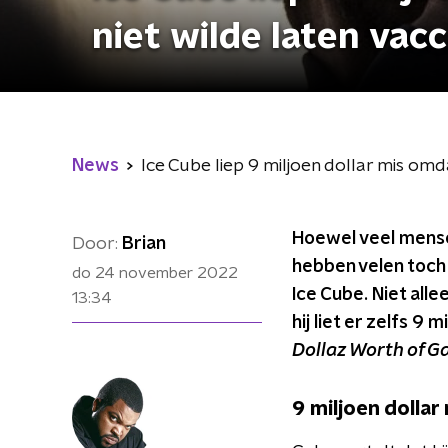
niet wilde laten vac
News
Ice Cube liep 9 miljoen dollar mis omda
Hoewel veel mense
Door:
Brian
hebben velen toch 
do 24 november 2022
Ice Cube. Niet all
13:34
hij liet er zelfs 9
Dollaz Worth of 
9 miljoen dolla