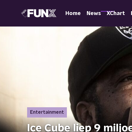
Home
News
XChart
Entertainment
Ice Cube liep 9 miljo