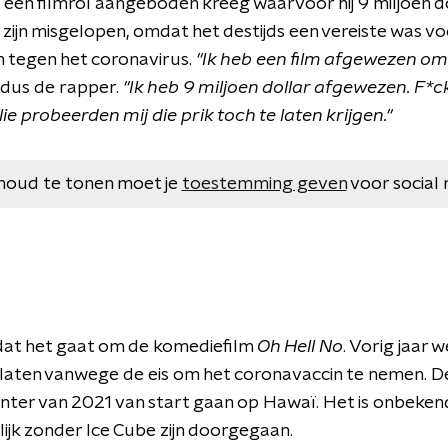
j een filmrol aangeboden kreeg waarvoor hij 9 miljoen 
zijn misgelopen, omdat het destijds een vereiste was v
n tegen het coronavirus.
"Ik heb een film afgewezen omd
aldus de rapper.
"Ik heb 9 miljoen dollar afgewezen. F*ck 
ie probeerden mij die prik toch te laten krijgen."
houd te tonen moet je
toestemming geven
voor social 
dat het gaat om de komediefilm
Oh Hell No
. Vorig jaar 
rlaten vanwege de eis om het coronavaccin te nemen. 
winter van 2021 van start gaan op Hawaï. Het is onbeke
lijk zonder Ice Cube zijn doorgegaan.