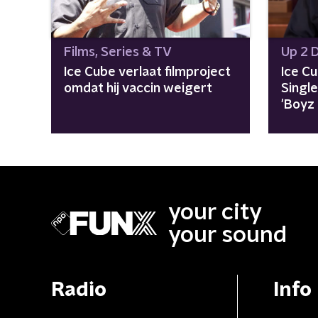
Films, Series & TV
Up 2 
Ice Cube verlaat filmproject
Ice C
omdat hij vaccin weigert
Singl
'Boyz
your city
your sound
Radio
Info