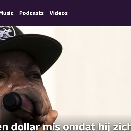
Music
Podcasts
Videos
en dollar mis omdat hij zic