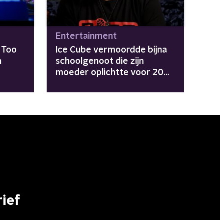
Entertainment
 Too
Ice Cube vermoordde bijna
n
schoolgenoot die zijn
moeder oplichtte voor 20
dollar
ief