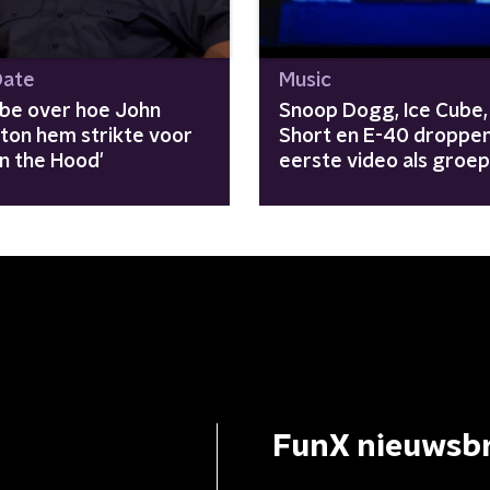
Date
Music
ube over hoe John
Snoop Dogg, Ice Cube,
eton hem strikte voor
Short en E-40 droppe
 n the Hood'
eerste video als groep
FunX nieuwsbr