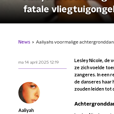
fatale vliegtuigongel
News
Aaliyahs voormalige achtergronddanse
Lesley Nicole, de
ma 14 april 2025
12:19
ze zich voelde toe
zangeres. In een r
de danseres haar h
zouden leiden tot 
Achtergronddans
Aaliyah