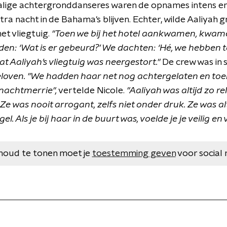
lige achtergronddanseres waren de opnames intens en 
ra nacht in de Bahama's blijven. Echter, wilde Aaliyah
et vliegtuig.
"Toen we bij het hotel aankwamen, kwam
iden: ‘Wat is er gebeurd?’ We dachten: ‘Hé, we hebben t
t Aaliyah’s vliegtuig was neergestort."
De crew was in 
loven. "We hadden haar net nog achtergelaten en toe
 nachtmerrie",
vertelde Nicole.
"Aaliyah was altijd zo re
 Ze was nooit arrogant, zelfs niet onder druk. Ze was al
l. Als je bij haar in de buurt was, voelde je je veilig en v
houd te tonen moet je
toestemming geven
voor social 