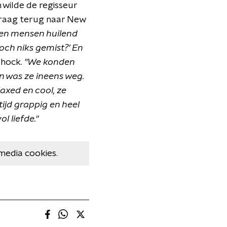
wilde de regisseur
 graag terug naar New
en mensen huilend
och niks gemist?’ En
shock.
"We konden
n was ze ineens weg.
laxed en cool, ze
tijd grappig en heel
ol liefde."
media cookies.