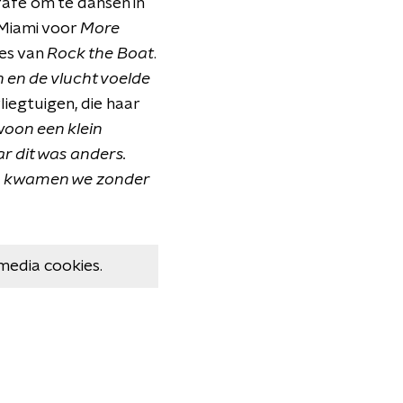
afe om te dansen in
 Miami voor
More
es van
Rock the Boat
.
n en de vlucht voelde
liegtuigen, die haar
oon een klein
ar dit was anders.
kig kwamen we zonder
media cookies.