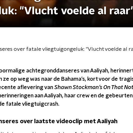
uk: "Vlucht voelde al raar
res over fatale vliegtuigongeluk: "Vlucht voelde al r
 voormalige achtegronddanseres van Aaliyah, herinner
n ze op weg was naar de Bahama's, kort voor de trag
ecente aflevering van
Shawn Stockman’s On That No
erinneringen aan Aaliyah, haar crew en de gebeurtenis
de fatale vliegtuigcrash.
eres over laatste videoclip met Aaliyah