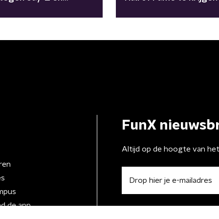
t celebrity-affaires
FunX nieuwsbr
Altijd op de hoogte van he
ren
es
mpus
d de app