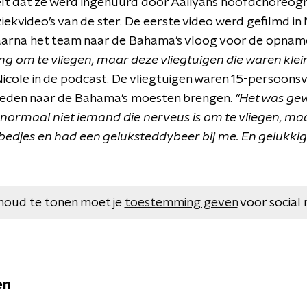
elt dat ze werd ingehuurd door Aaliyahs hoofdchoreogr
iekvideo’s van de ster. De eerste video werd gefilmd in
aarna het team naar de Bahama's vloog voor de opnam
ang om te vliegen, maar deze vliegtuigen die waren klei
 Nicole in de podcast. De vliegtuigen waren 15-persoonsv
leden naar de Bahama's moesten brengen.
"Het was gew
n normaal niet iemand die nerveus is om te vliegen, ma
ebedjes en had een geluksteddybeer bij me. En geluk
houd te tonen moet je
toestemming geven
voor social 
en