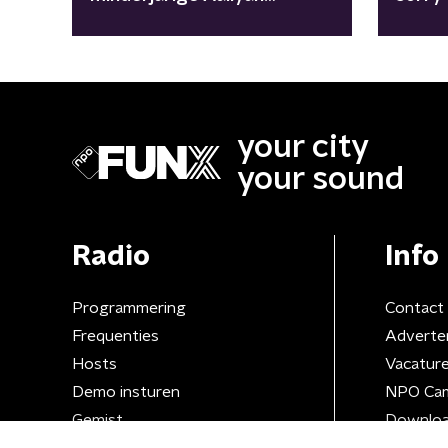
ontdekte
onthul
your city
your sound
Radio
Info
Programmering
Contact
Frequenties
Adverte
Hosts
Vacatur
Demo insturen
NPO Ca
Gemist
Downloa