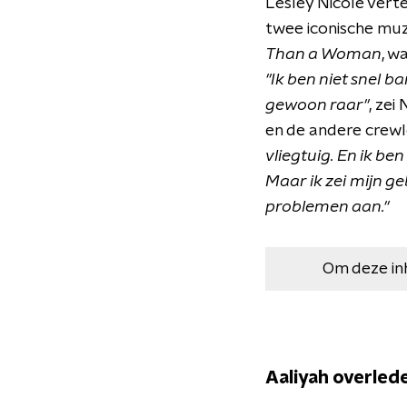
Lesley Nicole vert
twee iconische muz
Than a Woman
, w
"Ik ben niet snel b
gewoon raar"
, zei
en de andere crew
vliegtuig. En ik be
Maar ik zei mijn g
problemen aan."
Om deze in
Aaliyah overled