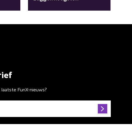
alimentatiebedrag in de VS
ief
t laatste FunX-nieuws?