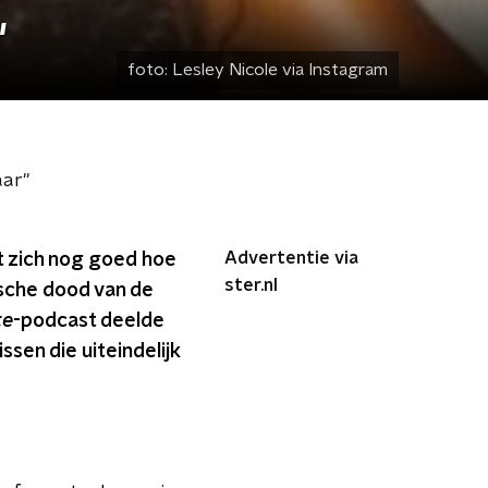
"
foto:
Lesley Nicole via Instagram
aar"
Advertentie via
t zich nog goed hoe
ster.nl
ische dood van de
te
-podcast deelde
sen die uiteindelijk