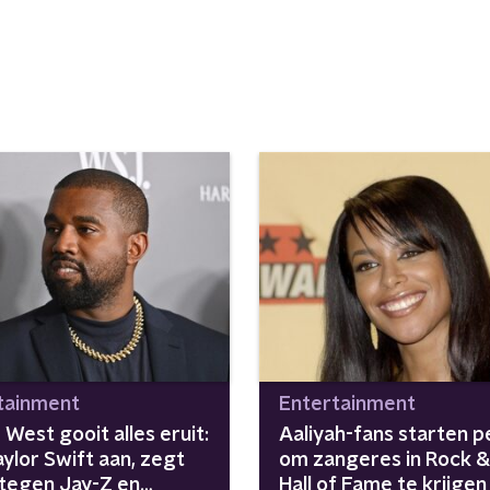
tainment
Entertainment
West gooit alles eruit:
Aaliyah-fans starten pe
aylor Swift aan, zegt
om zangeres in Rock & 
 tegen Jay-Z en
Hall of Fame te krijgen