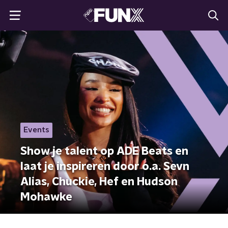
Events
Show je talent op ADE Beats en
laat je inspireren door o.a. Sevn
Alias, Chuckie, Hef en Hudson
Mohawke