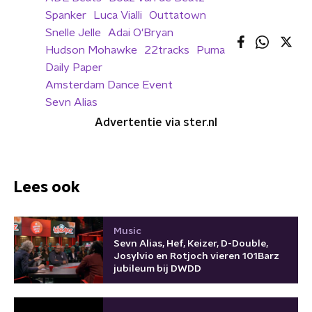
Spanker
Luca Vialli
Outtatown
Snelle Jelle
Adai O'Bryan
Hudson Mohawke
22tracks
Puma
Daily Paper
Amsterdam Dance Event
Sevn Alias
Advertentie via ster.nl
Lees ook
Music
Sevn Alias, Hef, Keizer, D-Double,
Josylvio en Rotjoch vieren 101Barz
jubileum bij DWDD