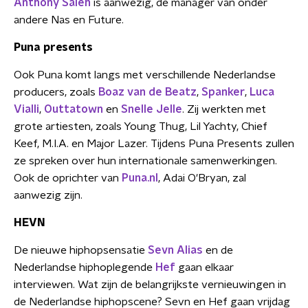
Anthony Saleh
is aanwezig, de manager van onder
andere Nas en Future.
Puna presents
Ook Puna komt langs met verschillende Nederlandse
producers, zoals
Boaz van de Beatz
,
Spanker
,
Luca
Vialli
,
Outtatown
en
Snelle Jelle
. Zij werkten met
grote artiesten, zoals Young Thug, Lil Yachty, Chief
Keef, M.I.A. en Major Lazer. Tijdens Puna Presents zullen
ze spreken over hun internationale samenwerkingen.
Ook de oprichter van
Puna.nl
, Adai O'Bryan, zal
aanwezig zijn.
HEVN
De nieuwe hiphopsensatie
Sevn Alias
en de
Nederlandse hiphoplegende
Hef
gaan elkaar
interviewen. Wat zijn de belangrijkste vernieuwingen in
de Nederlandse hiphopscene? Sevn en Hef gaan vrijdag