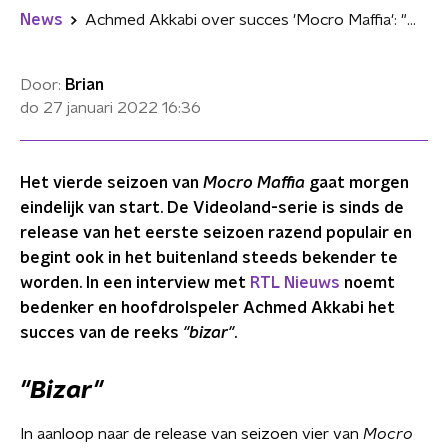
News
Achmed Akkabi over succes 'Mocro Maffia': "We hebben zoveel trouwe fans, het is bizar"
Door:
Brian
do 27 januari 2022
16:36
Het vierde seizoen van
Mocro Maffia
gaat morgen
eindelijk van start. De Videoland-serie is sinds de
release van het eerste seizoen razend populair en
begint ook in het buitenland steeds bekender te
worden. In een interview met
RTL Nieuws
noemt
bedenker en hoofdrolspeler Achmed Akkabi het
succes van de reeks
"bizar"
.
"Bizar"
In aanloop naar de release van seizoen vier van
Mocro