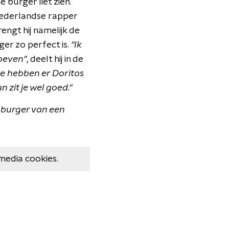
e burger liet zien.
e Nederlandse rapper
ngt hij namelijk de
ger zo perfect is.
"Ik
roeven"
, deelt hij in de
we hebben er Doritos
 zit je wel goed."
n burger van een
media cookies.