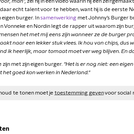
 voor, man",
zei hij in een video waarin hij een zelfgemaakt
hij daar echt talent voor te hebben, want hij is de eerst
n eigen burger. In
samenwerking
met Johnny's Burger bre
an Vonneke en Nordin legt de rapper uit waarom zijn bur
 mensen het met mij eens zijn wanneer ze de burger p
aakt naar een lekker stuk vlees. Ik hou van chips, dus 
d ik heerlijk, maar tomaat moet ver weg blijven. En dan
e zijn met zijn eigen burger.
"Het is er nog niet: een eige
ht het goed kon werken in Nederland."
houd te tonen moet je
toestemming geven
voor social 
ten