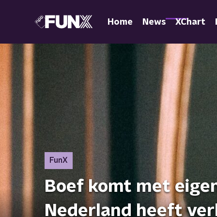
Home
News
XChart
FunX
Boef komt met eigen 
Nederland heeft verl