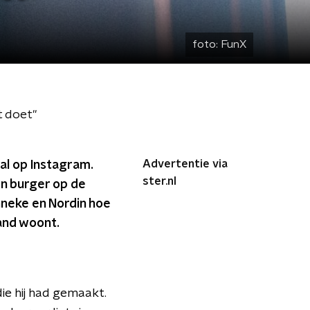
foto:
FunX
t doet"
Advertentie via
al op Instagram.
ster.nl
gen burger op de
onneke en Nordin hoe
land woont.
ie hij had gemaakt.