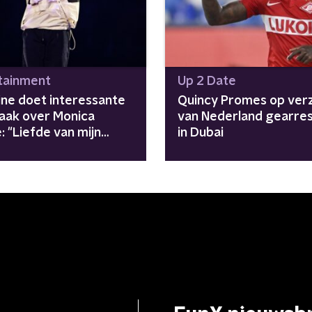
tainment
Up 2 Date
eine doet interessante
Quincy Promes op ver
raak over Monica
van Nederland gearre
 "Liefde van mijn
in Dubai
"