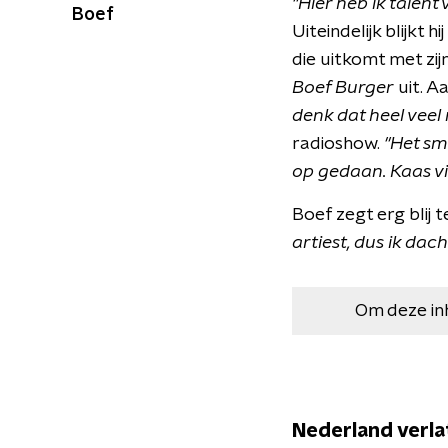
"Hier heb ik talent
Boef
Uiteindelijk blijkt 
die uitkomt met zij
Boef Burger
uit. A
denk dat heel veel
radioshow.
"Het sm
op gedaan. Kaas vin
Boef zegt erg blij t
artiest, dus ik dac
Om deze in
Nederland verla