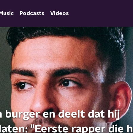
Music
Podcasts
Videos
burger en deelt dat hij
aten: "Eerste rapper die 