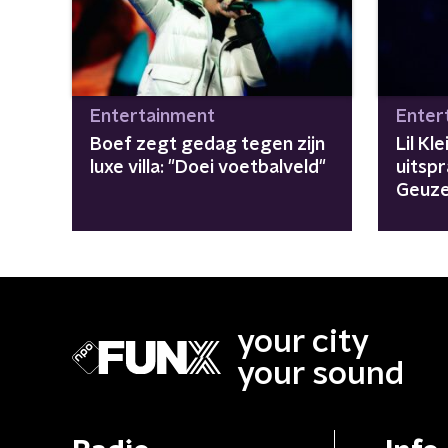
Entertainment
Enter
Boef zegt gedag tegen zijn
Lil Kl
luxe villa: "Doei voetbalveld"
uitsp
Geuze:
leven
your city
your sound