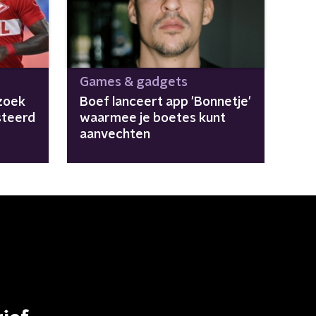
Games & gadgets
zoek
Boef lanceert app 'Bonnetje'
steerd
waarmee je boetes kunt
aanvechten