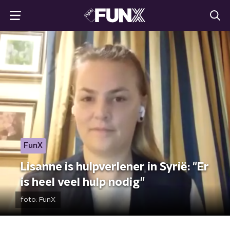
FunX
Lisanne is hulpverlener in Syrië: "Er
is heel veel hulp nodig"
foto:
FunX