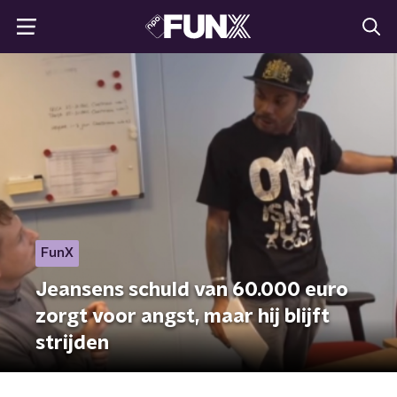
FunX
Jeansens schuld van 60.000 euro
zorgt voor angst, maar hij blijft
strijden