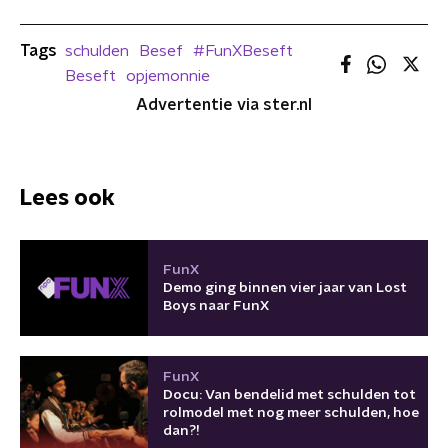
Tags
schulden
Besef
#FunXBeseft
Beseft
opjemonnie
Advertentie via ster.nl
Lees ook
FunX
Demo ging binnen vier jaar van Lost
Boys naar FunX
FunX
Docu: Van bendelid met schulden tot
rolmodel met nog meer schulden, hoe
dan?!