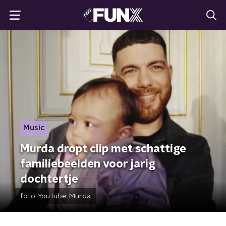
Music
Murda dropt clip met schattige
familiebeelden voor jarig
dochtertje
foto:
YouTube: Murda