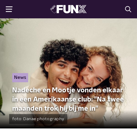
News
Nadeche en Mootje vonden elkaar
in een Amerikaanse club: "Na twee
maanden trok hij bij me in"
foto:
Danae photography