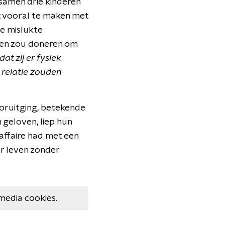
 samen drie kinderen
t vooral te maken met
e mislukte
eren zou doneren om
at zij er fysiek
relatie zouden
oruitging, betekende
n geloven, liep hun
 affaire had met een
r leven zonder
media cookies.