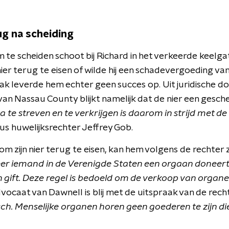
ug na scheiding
 te scheiden schoot bij Richard in het verkeerde keelgat
nier terug te eisen of wilde hij een schadevergoeding van 
zaak leverde hem echter geen succes op. Uit juridische 
n Nassau County blijkt namelijk dat de nier een gesch
te streven en te verkrijgen is daarom in strijd met de 
dus huwelijksrechter Jeffrey Gob.
m zijn nier terug te eisen, kan hem volgens de rechter z
 iemand in de Verenigde Staten een orgaan doneert, w
en gift. Deze regel is bedoeld om de verkoop van organ
vocaat van Dawnell is blij met de uitspraak van de rech
sch. Menselijke organen horen geen goederen te zijn 