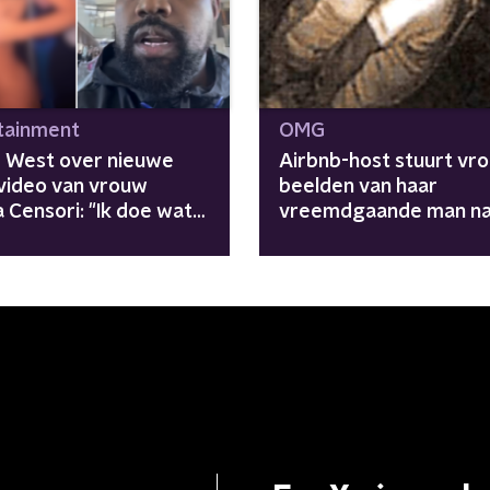
tainment
OMG
 West over nieuwe
Airbnb-host stuurt vr
video van vrouw
beelden van haar
 Censori: "Ik doe wat
vreemdgaande man n
slechte review