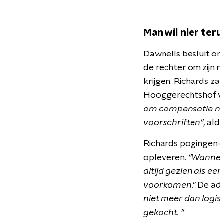
Man wil nier ter
Dawnells besluit om
de rechter om zijn 
krijgen. Richards 
Hooggerechtshof va
om compensatie na 
voorschriften"
, al
Richards pogingen o
opleveren.
"Wanneer
altijd gezien als e
voorkomen."
De ad
niet meer dan logi
gekocht. "