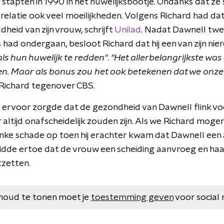
 stapten in 1990 in het huwelijksbootje. Ondanks dat ze
relatie ook veel moeilijkheden. Volgens Richard had da
heid van zijn vrouw, schrijft
Unilad
. Nadat Dawnell twe
 had ondergaan, besloot Richard dat hij een van zijn ni
als hun huwelijk te redden"
.
"Het allerbelangrijkste was d
. Maar als bonus zou het ook betekenen dat we onze 
 Richard tegenover CBS.
ervoor zorgde dat de gezondheid van Dawnell flink vo
r altijd onafscheidelijk zouden zijn. Als we Richard moge
linke schade op toen hij erachter kwam dat Dawnell een
idde ertoe dat de vrouw een scheiding aanvroeg en haa
tzetten.
houd te tonen moet je
toestemming geven
voor social 