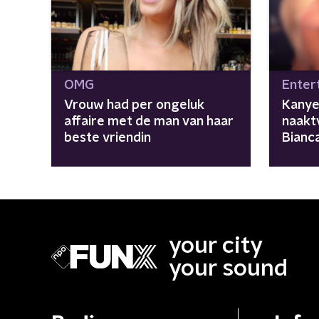
OMG
Enter
Vrouw had per ongeluk
Kanye
affaire met de man van haar
naakt
beste vriendin
Bianca
ik wil"
your city
your sound