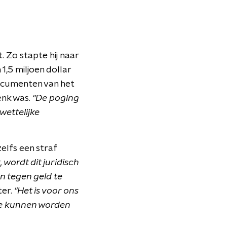
. Zo stapte hij naar
1,5 miljoen dollar
documenten van het
enk was.
"De poging
wettelijke
elfs een straf
ordt dit juridisch
en tegen geld te
ter.
"Het is voor ons
die kunnen worden