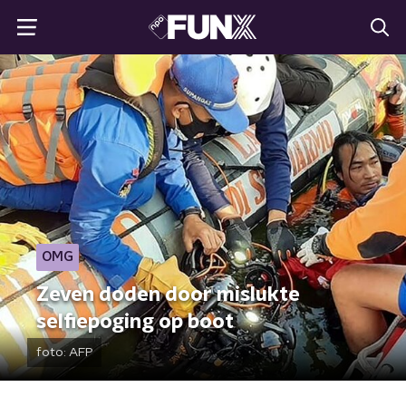
OMG
Zeven doden door mislukte
selfiepoging op boot
foto:
AFP