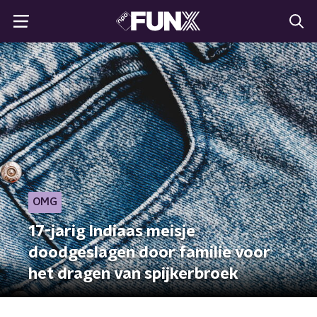
OMG
17-jarig Indiaas meisje
doodgeslagen door familie voor
het dragen van spijkerbroek