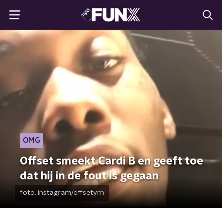
OMG
Offset smeekt Cardi B en geeft toe
dat hij in de fout is gegaan
foto:
instagram/offsetyrn