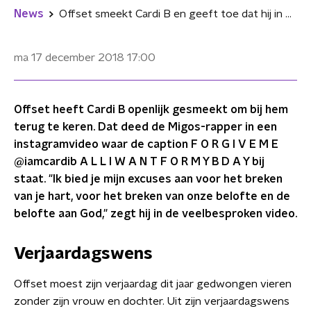
News
Offset smeekt Cardi B en geeft toe dat hij in de fout is gegaan
ma 17 december 2018
17:00
Offset heeft Cardi B openlijk gesmeekt om bij hem
terug te keren. Dat deed de Migos-rapper in een
instagramvideo waar de caption F O R G I V E M E
@iamcardib A L L I W A N T F O R M Y B D A Y bij
staat. "Ik bied je mijn excuses aan voor het breken
van je hart, voor het breken van onze belofte en de
belofte aan God," zegt hij in de veelbesproken video.
Verjaardagswens
Offset moest zijn verjaardag dit jaar gedwongen vieren
zonder zijn vrouw en dochter. Uit zijn verjaardagswens