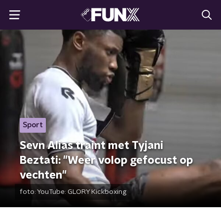
Sport
Sevn Alias traint met Tyjani
Beztati: "Weer volop gefocust op
vechten"
foto:
YouTube: GLORY Kickboxing