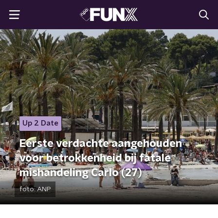
Up 2 Date
Eerste verdachte aangehouden
voor betrokkenheid bij fatale
mishandeling Carlo (27)
foto:
ANP