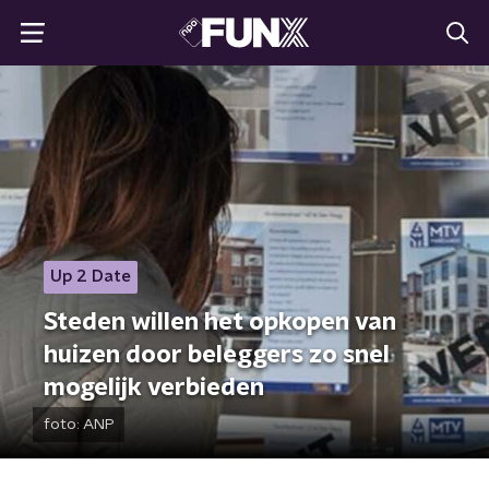
Up 2 Date
Steden willen het opkopen van
huizen door beleggers zo snel
mogelijk verbieden
foto:
ANP