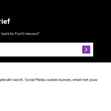
ief
t laatste FunX-nieuws?
Cookiebeleid