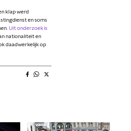
een klap werd
astingdienst en soms
men.
Uit onderzoek is
n nationaliteit en
ook daadwerkelijk op