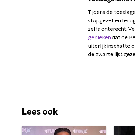
Tijdens de toeslage
stopgezet en terug
zelfs onterecht. V
gebleken
dat de Be
uiterlijk inschatt
de zwarte lijst gez
Lees ook