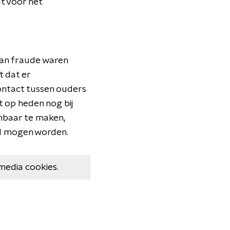
t voor het
van fraude waren
 dat er
contact tussen ouders
ot op heden nog bij
nbaar te maken,
d mogen worden.
media cookies.