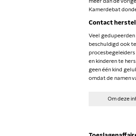
meer dan de vorige
Kamerdebat donderd
Contact herstel
Veel gedupeerden d
beschuldigd ook t
procesbegeleiders 
en kinderen te hers
geen één kind gel
omdat de namen va
Om deze in
Toeslagenaffair