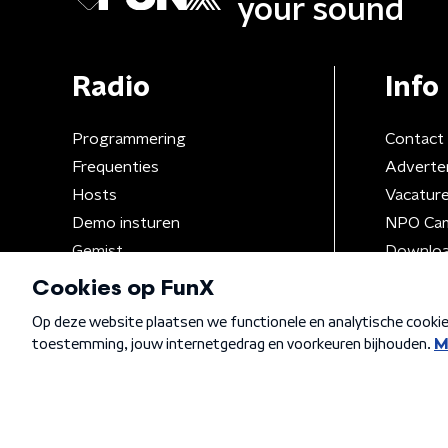
your sound
Radio
Info
Programmering
Contact
Frequenties
Adverte
Hosts
Vacatur
Demo insturen
NPO Ca
Gemist
Downloa
Algemene voorwaarden
Privacybeleid