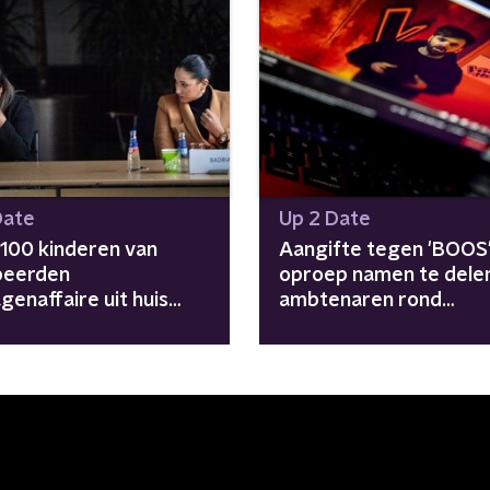
Date
Up 2 Date
1100 kinderen van
Aangifte tegen 'BOOS'
peerden
oproep namen te dele
genaffaire uit huis
ambtenaren rond
atst
toeslagenaffaire