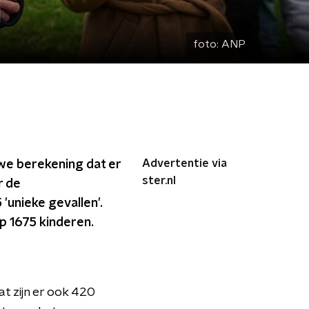
foto:
ANP
Advertentie via
uwe berekening dat er
ster.nl
r de
 'unieke gevallen'.
op 1675 kinderen.
at zijn er ook 420