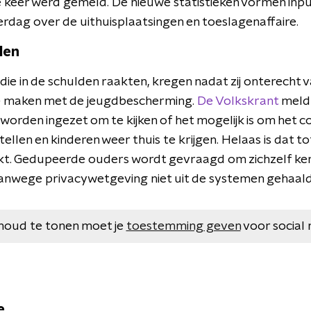
 keer werd gemeld. De nieuwe statistieken vormen inpu
ag over de uithuisplaatsingen en toeslagenaffaire.
len
ie in de schulden raakten, kregen nadat zij onterecht 
e maken met de jeugdbescherming.
De Volkskrant
meldt
worden ingezet om te kijken of het mogelijk is om het 
tellen en kinderen weer thuis te krijgen. Helaas is dat t
ukt. Gedupeerde ouders wordt gevraagd om zichzelf ke
nwege privacywetgeving niet uit de systemen gehaal
houd te tonen moet je
toestemming geven
voor social 
e