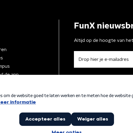
FunX nieuwsbr
Altijd op de hoogte van he
ren
es
mpus
d de app