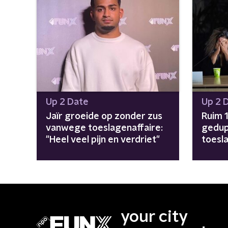
Up 2 Date
Up 2 
Jaïr groeide op zonder zus
Ruim 
vanwege toeslagenaffaire:
gedu
"Heel veel pijn en verdriet"
toesla
gepla
your city