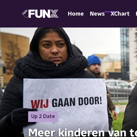
Home
News
XChart
Up 2 Date
Meer kinderen van t