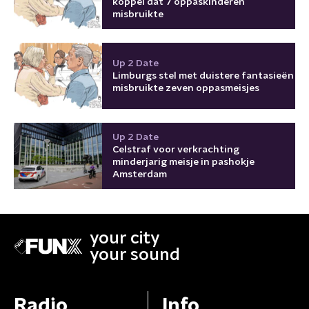
koppel dat 7 oppaskinderen
misbruikte
Up 2 Date
Limburgs stel met duistere fantasieën
misbruikte zeven oppasmeisjes
Up 2 Date
Celstraf voor verkrachting
minderjarig meisje in pashokje
Amsterdam
your city
your sound
Radio
Info