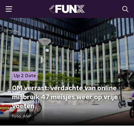
Up 2 Date
OM verrast: verdachte van online
misbruik 47 meisjes weer op vrije
voeten
foto:
ANP