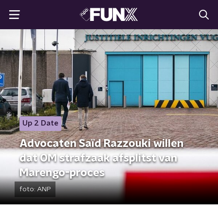
Up 2 Date
Advocaten Saïd Razzouki willen
dat OM strafzaak afsplitst van
Marengo-proces
foto:
ANP