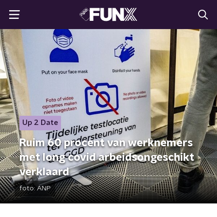
Up 2 Date
Ruim 60 procent van werknemers
met long covid arbeidsongeschikt
verklaard
foto:
ANP