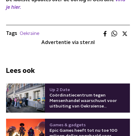
je hier.
Tags
Oekraïne
Advertentie via ster.nl
Lees ook
Up 2 Date
Coördinatiecentrum tegen
Mensenhandel waarschuwt voor
uitbuiting van Oekraïense
vluchtelingen
Games & gadgets
Epic Games heeft tot nu toe 100
miljoen dollar opgehaald voor