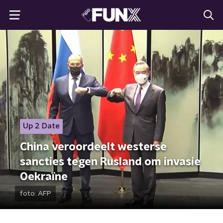
Up 2 Date
China veroordeelt westerse
sancties tegen Rusland om invasie
Oekraïne
foto:
AFP