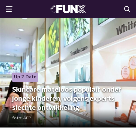
Up 2 Date
Skincare mateloos populair onder
jonge kinderen, volgens experts
slechte ontwikkeling
foto:
AFP