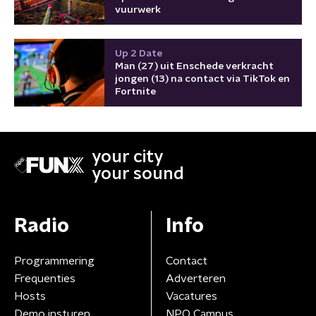
vuurwerk
Up 2 Date
Man (27) uit Enschede verkracht
jongen (13) na contact via TikTok en
Fortnite
your city
your sound
Radio
Info
Programmering
Contact
Frequenties
Adverteren
Hosts
Vacatures
Demo insturen
NPO Campus